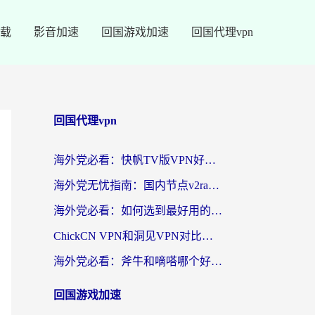
载
影音加速
回国游戏加速
回国代理vpn
回国代理vpn
海外党必看：快帆TV版VPN好用吗？和快游VPN对比哪个回国效果更好？附实用避坑指南
海外党无忧指南：国内节点v2ray怎么选？一键回国VPN+多场景实测帮你避坑
海外党必看：如何选到最好用的回国加速器？从节点到售后的全维度指南
ChickCN VPN和洞见VPN对比哪个回国效果更好？海外党亲测3款加速器+避坑指南
海外党必看：斧牛和嘀嗒哪个好？3个维度教你选对回国加速器
回国游戏加速