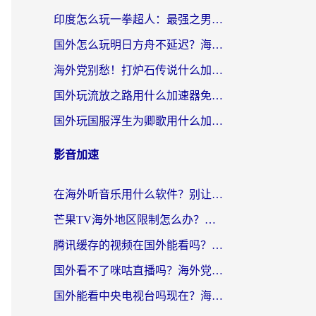
印度怎么玩一拳超人：最强之男？海外党国服游戏加速避坑指南
国外怎么玩明日方舟不延迟？海外玩家国服游戏加速终极指南（附DNF梦幻诛仙解决方案）
海外党别愁！打炉石传说什么加速器好用？3个实用技巧解决国服游戏卡顿
国外玩流放之路用什么加速器免费？海外党亲测有效的国服游戏加速指南
国外玩国服浮生为卿歌用什么加速器比较好？海外党亲测不踩坑指南
影音加速
在海外听音乐用什么软件？别让地域限制断了你的华语歌单
芒果TV海外地区限制怎么办？海外党追剧看片的实用加速器选择指南
腾讯缓存的视频在国外能看吗？海外党追剧看片的终极解决方案
国外看不了咪咕直播吗？海外党追剧看片的加速器选择指南
国外能看中央电视台吗现在？海外党追剧看央视的实用指南