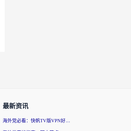
最新资讯
海外党必看：快帆TV版VPN好用吗？和快游VPN对比哪个回国效果更好？附实用避坑指南