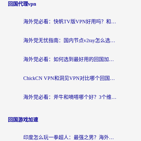
回国代理vpn
海外党必看：快帆TV版VPN好用吗？和快游VPN对比哪个回国效果更好？附实用避坑指南
海外党无忧指南：国内节点v2ray怎么选？一键回国VPN+多场景实测帮你避坑
海外党必看：如何选到最好用的回国加速器？从节点到售后的全维度指南
ChickCN VPN和洞见VPN对比哪个回国效果更好？海外党亲测3款加速器+避坑指南
海外党必看：斧牛和嘀嗒哪个好？3个维度教你选对回国加速器
回国游戏加速
印度怎么玩一拳超人：最强之男？海外党国服游戏加速避坑指南