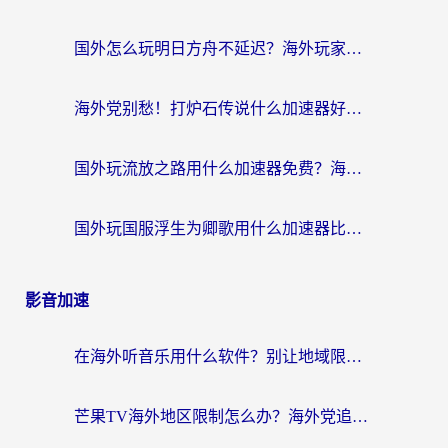
国外怎么玩明日方舟不延迟？海外玩家国服游戏加速终极指南（附DNF梦幻诛仙解决方案）
海外党别愁！打炉石传说什么加速器好用？3个实用技巧解决国服游戏卡顿
国外玩流放之路用什么加速器免费？海外党亲测有效的国服游戏加速指南
国外玩国服浮生为卿歌用什么加速器比较好？海外党亲测不踩坑指南
影音加速
在海外听音乐用什么软件？别让地域限制断了你的华语歌单
芒果TV海外地区限制怎么办？海外党追剧看片的实用加速器选择指南