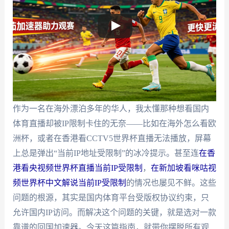
作为一名在海外漂泊多年的华人，我太懂那种想看国内
体育直播却被IP限制卡住的无奈——比如在海外怎么看欧
洲杯，或者在香港看CCTV5世界杯直播无法播放，屏幕
上总是弹出“当前IP地址受限制”的冰冷提示。甚至连
在香
港看央视频世界杯直播当前IP受限制
，
在新加坡看咪咕视
频世界杯中文解说当前IP受限制
的情况也屡见不鲜。这些
问题的根源，其实是国内体育平台受版权协议约束，只
允许国内IP访问。而解决这个问题的关键，就是选对一款
靠谱的回国加速器。今天这篇指南，就带你摆脱所有观