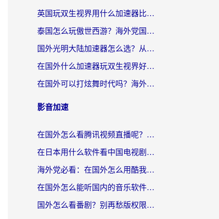
英国玩双生视界用什么加速器比较好？海外党亲测有效的国服游戏加速方案
泰国怎么玩傲世西游？海外党国服游戏加速终极攻略（附光明大陆量子特攻实测）
国外光明大陆加速器怎么选？从卡顿到丝滑的终极指南（含德国玩走开外星人墨西哥玩俄罗斯方块技巧）
在国外什么加速器玩双生视界好用？海外党亲测不踩坑的终极指南
在国外可以打炫舞时代吗？海外玩家国服游戏加速全攻略（附实测推荐）
影音加速
在国外怎么看腾讯视频直播呢？留学生亲测有效的回国加速指南
在日本用什么软件看中国电视剧呢？留学生亲测有效的回国加速方案
海外党必看：在国外怎么用酷我音乐听音乐？告别“地区不支持”的实用指南
在国外怎么能听国内的音乐软件？别让版权限制断了你的“中文歌单”
国外怎么看番剧？别再愁版权限制！一个工具解决所有回国追剧难题