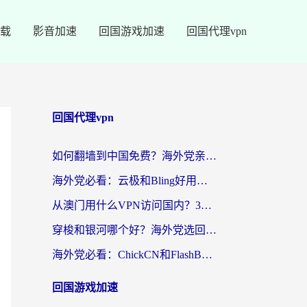
载
影音加速
回国游戏加速
回国代理vpn
回国代理vpn
如何翻墙到中国免费？海外党亲测：从踩坑到选对加速器的全攻略
海外党必看：云极和Bling好用吗？3分钟教你选对回国加速器
从澳门用什么VPN访问国内？3个实用标准帮你避开坑，无缝刷剧听歌
穿梭和银河哪个好？海外党选回国加速器的避坑指南，附番茄加速器实测体验
海外党必看：ChickCN和FlashBack好用吗？3招教你选对回国加速器（附云极、HomeCN、斧牛vs艾果对比）
回国游戏加速