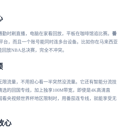
心
通勤时刷直播，电脑在家看回放，平板在咖啡馆追比赛。
番
s、mac全平台，而且一个账号能同时连多台设备。比如你在马来西亚
还能回放NBA总决赛，完全不冲突。
顿
无限流量，不用担心看一半突然没流量。它还有智能分流技
选的回国专线，加上独享100M带宽，即使是4K高清直
国看央视频世界杯地区限制时，用番茄连专线，就能享受无
放心