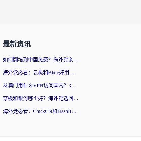
最新资讯
如何翻墙到中国免费？海外党亲测：从踩坑到选对加速器的全攻略
海外党必看：云极和Bling好用吗？3分钟教你选对回国加速器
从澳门用什么VPN访问国内？3个实用标准帮你避开坑，无缝刷剧听歌
穿梭和银河哪个好？海外党选回国加速器的避坑指南，附番茄加速器实测体验
海外党必看：ChickCN和FlashBack好用吗？3招教你选对回国加速器（附云极、HomeCN、斧牛vs艾果对比）