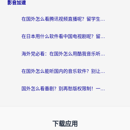
影音加速
在国外怎么看腾讯视频直播呢？留学生亲测有效的回国加速指南
在日本用什么软件看中国电视剧呢？留学生亲测有效的回国加速方案
海外党必看：在国外怎么用酷我音乐听音乐？告别“地区不支持”的实用指南
在国外怎么能听国内的音乐软件？别让版权限制断了你的“中文歌单”
国外怎么看番剧？别再愁版权限制！一个工具解决所有回国追剧难题
下载应用