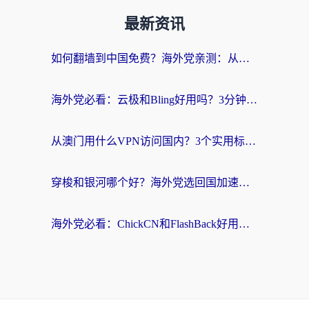
最新资讯
如何翻墙到中国免费？海外党亲测：从踩坑到选对加速器的全攻略
海外党必看：云极和Bling好用吗？3分钟教你选对回国加速器
从澳门用什么VPN访问国内？3个实用标准帮你避开坑，无缝刷剧听歌
穿梭和银河哪个好？海外党选回国加速器的避坑指南，附番茄加速器实测体验
海外党必看：ChickCN和FlashBack好用吗？3招教你选对回国加速器（附云极、HomeCN、斧牛vs艾果对比）