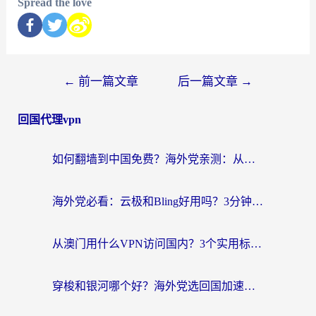
Spread the love
←
前一篇文章
后一篇文章
→
回国代理vpn
如何翻墙到中国免费？海外党亲测：从踩坑到选对加速器的全攻略
海外党必看：云极和Bling好用吗？3分钟教你选对回国加速器
从澳门用什么VPN访问国内？3个实用标准帮你避开坑，无缝刷剧听歌
穿梭和银河哪个好？海外党选回国加速器的避坑指南，附番茄加速器实测体验