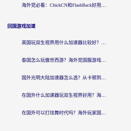
海外党必看：ChickCN和FlashBack好用吗？3招教你选对回国加速器（附云极、HomeCN、斧牛vs艾果对比）
回国游戏加速
英国玩双生视界用什么加速器比较好？海外党亲测有效的国服游戏加速方案
泰国怎么玩傲世西游？海外党国服游戏加速终极攻略（附光明大陆量子特攻实测）
国外光明大陆加速器怎么选？从卡顿到丝滑的终极指南（含德国玩走开外星人墨西哥玩俄罗斯方块技巧）
在国外什么加速器玩双生视界好用？海外党亲测不踩坑的终极指南
在国外可以打炫舞时代吗？海外玩家国服游戏加速全攻略（附实测推荐）