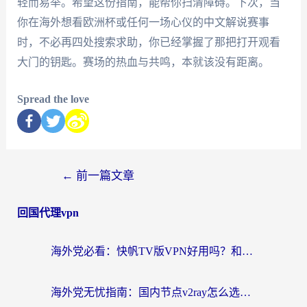
轻而易举。希望这份指南，能帮你扫清障碍。下次，当
你在海外想看欧洲杯或任何一场心仪的中文解说赛事
时，不必再四处搜索求助，你已经掌握了那把打开观看
大门的钥匙。赛场的热血与共鸣，本就该没有距离。
Spread the love
←
前一篇文章
回国代理vpn
海外党必看：快帆TV版VPN好用吗？和快游VPN对比哪个回国效果更好？附实用避坑指南
海外党无忧指南：国内节点v2ray怎么选？一键回国VPN+多场景实测帮你避坑