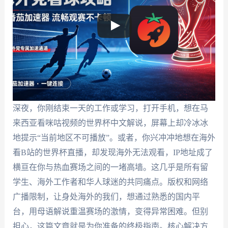
深夜，你刚结束一天的工作或学习，打开手机，想在马
来西亚看咪咕视频的世界杯中文解说，屏幕上却冷冰冰
地提示“当前地区不可播放”。或者，你兴冲冲地想在海外
看B站的世界杯直播，却发现海外无法观看，IP地址成了
横亘在你与热血赛场之间的一堵高墙。这几乎是所有留
学生、海外工作者和华人球迷的共同痛点。版权和网络
广播限制，让身处海外的我们，想通过熟悉的国内平
台，用母语解说重温赛场的激情，变得异常困难。但别
担心，这篇文章就是为你准备的终极指南。核心解决方