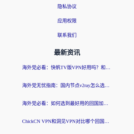
隐私协议
应用权限
联系我们
最新资讯
海外党必看：快帆TV版VPN好用吗？和快游VPN对比哪个回国效果更好？附实用避坑指南
海外党无忧指南：国内节点v2ray怎么选？一键回国VPN+多场景实测帮你避坑
海外党必看：如何选到最好用的回国加速器？从节点到售后的全维度指南
ChickCN VPN和洞见VPN对比哪个回国效果更好？海外党亲测3款加速器+避坑指南