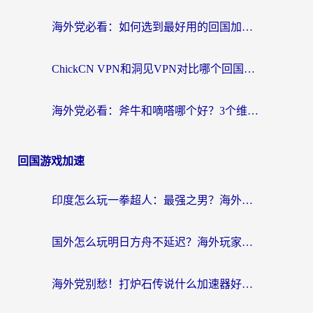
海外党必看：如何选到最好用的回国加速器？从节点到售后的全维度指南
ChickCN VPN和洞见VPN对比哪个回国效果更好？海外党亲测3款加速器+避坑指南
海外党必看：斧牛和嘀嗒哪个好？3个维度教你选对回国加速器
回国游戏加速
印度怎么玩一拳超人：最强之男？海外党国服游戏加速避坑指南
国外怎么玩明日方舟不延迟？海外玩家国服游戏加速终极指南（附DNF梦幻诛仙解决方案）
海外党别愁！打炉石传说什么加速器好用？3个实用技巧解决国服游戏卡顿