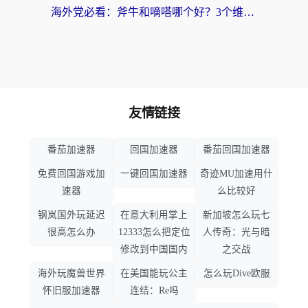
海外党必看：斧牛和嘀嗒哪个好？3个维度教你选对回国加速器
友情链接
番茄加速器
回国加速器
番茄回国加速器
免费回国游戏加
一键回国加速器
奇迹MU加速用什
速器
么比较好
钢岚国外玩延迟
在意大利用掌上
新加坡怎么玩七
很高怎么办
12333怎么把定位
人传奇：光与暗
修改到中国国内
之交战
海外玩魔兽世界
在美国能玩公主
怎么玩Dive欧服
怀旧服加速器
连结：Re吗