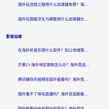
国外玩流放之路用什么加速器免费？海外党亲测有效的国服游戏加速指南
国外玩国服浮生为卿歌用什么加速器比较好？海外党亲测不踩坑指南
影音加速
在海外听音乐用什么软件？别让地域限制断了你的华语歌单
芒果TV海外地区限制怎么办？海外党追剧看片的实用加速器选择指南
腾讯缓存的视频在国外能看吗？海外党追剧看片的终极解决方案
国外看不了咪咕直播吗？海外党追剧看片的加速器选择指南
国外能看中央电视台吗现在？海外党追剧看央视的实用指南