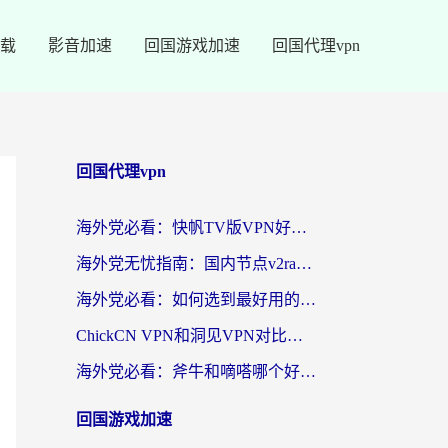
载
影音加速
回国游戏加速
回国代理vpn
回国代理vpn
海外党必看：快帆TV版VPN好用吗？和快游VPN对比哪个回国效果更好？附实用避坑指南
海外党无忧指南：国内节点v2ray怎么选？一键回国VPN+多场景实测帮你避坑
海外党必看：如何选到最好用的回国加速器？从节点到售后的全维度指南
ChickCN VPN和洞见VPN对比哪个回国效果更好？海外党亲测3款加速器+避坑指南
海外党必看：斧牛和嘀嗒哪个好？3个维度教你选对回国加速器
回国游戏加速