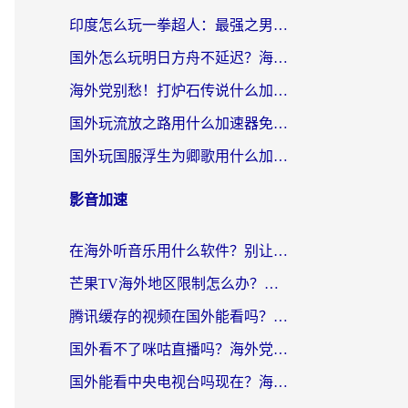
印度怎么玩一拳超人：最强之男？海外党国服游戏加速避坑指南
国外怎么玩明日方舟不延迟？海外玩家国服游戏加速终极指南（附DNF梦幻诛仙解决方案）
海外党别愁！打炉石传说什么加速器好用？3个实用技巧解决国服游戏卡顿
国外玩流放之路用什么加速器免费？海外党亲测有效的国服游戏加速指南
国外玩国服浮生为卿歌用什么加速器比较好？海外党亲测不踩坑指南
影音加速
在海外听音乐用什么软件？别让地域限制断了你的华语歌单
芒果TV海外地区限制怎么办？海外党追剧看片的实用加速器选择指南
腾讯缓存的视频在国外能看吗？海外党追剧看片的终极解决方案
国外看不了咪咕直播吗？海外党追剧看片的加速器选择指南
国外能看中央电视台吗现在？海外党追剧看央视的实用指南