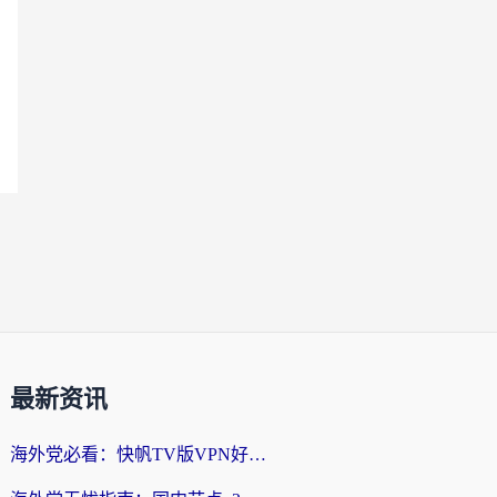
最新资讯
海外党必看：快帆TV版VPN好用吗？和快游VPN对比哪个回国效果更好？附实用避坑指南