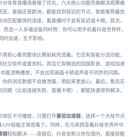
针对体育直播场景做了优化，六大核心功能完美解决观赛痛
西亚、泰国还是欧洲，都能找到就近的节点，智能推荐最优
自动匹配最快的连接，看直播时不会有延迟或卡顿。其次，
ac多个平台，而且一人多端设备同时用：你可以用手机看抖音世界杯，
同时加速，互不影响。
不用担心看完整场比赛就耗完流量。它还有智能分流功能，
刷社交软件或查资料。而且它有精选的回国影音、游戏加速
播，也能流畅播放，不会出现画面卡顿或声音不同步的问题。
，你的浏览数据不会被泄露，用起来更放心。最后，售后实
任何问题（比如连接失败、直播卡顿），都能快速得到解决，
前地区不可播放，只需打开
番茄加速器
，选择一个大陆节点
播APP就能正常观看了。同样，在马来西亚看抖音世界杯中
速器
轻松解决——连接后，抖音会默认你在国内，直接就能