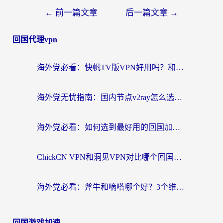
←
前一篇文章
后一篇文章
→
回国代理vpn
海外党必看：快帆TV版VPN好用吗？和快游VPN对比哪个回国效果更好？附实用避坑指南
海外党无忧指南：国内节点v2ray怎么选？一键回国VPN+多场景实测帮你避坑
海外党必看：如何选到最好用的回国加速器？从节点到售后的全维度指南
ChickCN VPN和洞见VPN对比哪个回国效果更好？海外党亲测3款加速器+避坑指南
海外党必看：斧牛和嘀嗒哪个好？3个维度教你选对回国加速器
回国游戏加速