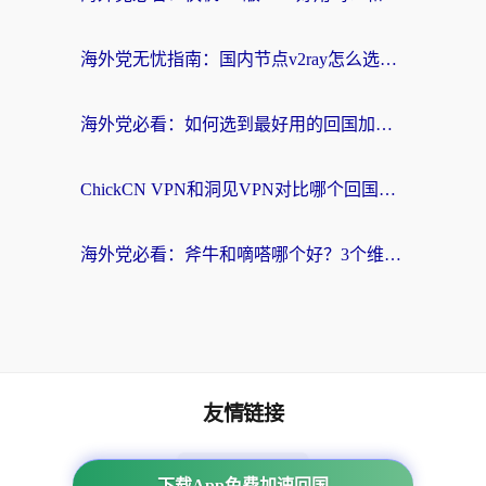
海外党无忧指南：国内节点v2ray怎么选？一键回国VPN+多场景实测帮你避坑
海外党必看：如何选到最好用的回国加速器？从节点到售后的全维度指南
ChickCN VPN和洞见VPN对比哪个回国效果更好？海外党亲测3款加速器+避坑指南
海外党必看：斧牛和嘀嗒哪个好？3个维度教你选对回国加速器
友情链接
番茄加速器
下载App免费加速回国