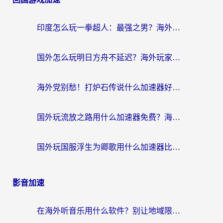
印度怎么玩一拳超人：最强之男？海外党国服游戏加速避坑指南
国外怎么玩明日方舟不延迟？海外玩家国服游戏加速终极指南（附DNF梦幻诛仙解决方案）
海外党别愁！打炉石传说什么加速器好用？3个实用技巧解决国服游戏卡顿
国外玩流放之路用什么加速器免费？海外党亲测有效的国服游戏加速指南
国外玩国服浮生为卿歌用什么加速器比较好？海外党亲测不踩坑指南
影音加速
在海外听音乐用什么软件？别让地域限制断了你的华语歌单