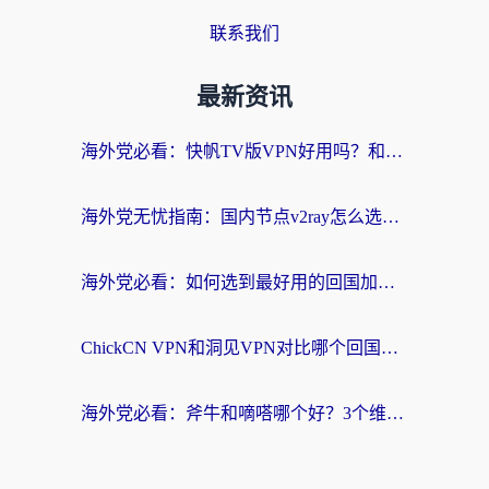
联系我们
最新资讯
海外党必看：快帆TV版VPN好用吗？和快游VPN对比哪个回国效果更好？附实用避坑指南
海外党无忧指南：国内节点v2ray怎么选？一键回国VPN+多场景实测帮你避坑
海外党必看：如何选到最好用的回国加速器？从节点到售后的全维度指南
ChickCN VPN和洞见VPN对比哪个回国效果更好？海外党亲测3款加速器+避坑指南
海外党必看：斧牛和嘀嗒哪个好？3个维度教你选对回国加速器