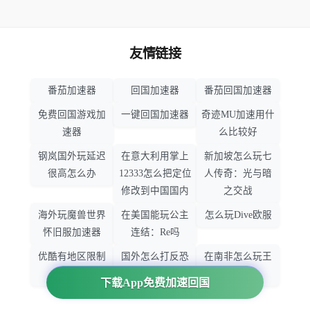
友情链接
番茄加速器
回国加速器
番茄回国加速器
免费回国游戏加
一键回国加速器
奇迹MU加速用什
速器
么比较好
钢岚国外玩延迟
在意大利用掌上
新加坡怎么玩七
很高怎么办
12333怎么把定位
人传奇：光与暗
修改到中国国内
之交战
海外玩魔兽世界
在美国能玩公主
怎么玩Dive欧服
怀旧服加速器
连结：Re吗
优酷有地区限制
国外怎么打反恐
在南非怎么玩王
吗
精英：全球攻势
者荣耀
下载App免费加速回国