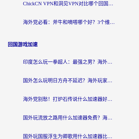
ChickCN VPN和洞见VPN对比哪个回国效果更好？海外党亲测3款加速器+避坑指南
海外党必看：斧牛和嘀嗒哪个好？3个维度教你选对回国加速器
回国游戏加速
印度怎么玩一拳超人：最强之男？海外党国服游戏加速避坑指南
国外怎么玩明日方舟不延迟？海外玩家国服游戏加速终极指南（附DNF梦幻诛仙解决方案）
海外党别愁！打炉石传说什么加速器好用？3个实用技巧解决国服游戏卡顿
国外玩流放之路用什么加速器免费？海外党亲测有效的国服游戏加速指南
国外玩国服浮生为卿歌用什么加速器比较好？海外党亲测不踩坑指南