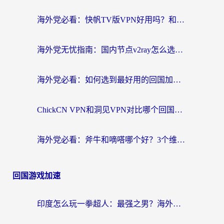
海外党必看：快帆TV版VPN好用吗？和快游VPN对比哪个回国效果更好？附实用避坑指南
海外党无忧指南：国内节点v2ray怎么选？一键回国VPN+多场景实测帮你避坑
海外党必看：如何选到最好用的回国加速器？从节点到售后的全维度指南
ChickCN VPN和洞见VPN对比哪个回国效果更好？海外党亲测3款加速器+避坑指南
海外党必看：斧牛和嘀嗒哪个好？3个维度教你选对回国加速器
回国游戏加速
印度怎么玩一拳超人：最强之男？海外党国服游戏加速避坑指南