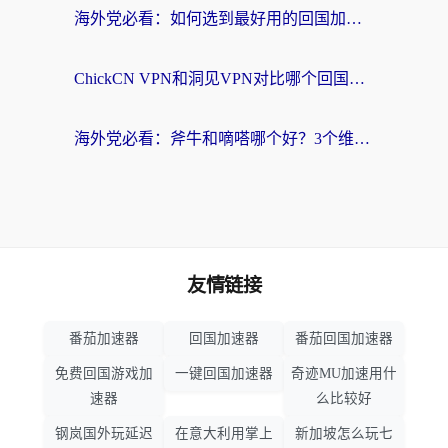
海外党必看：如何选到最好用的回国加速器？从节点到售后的全维度指南
ChickCN VPN和洞见VPN对比哪个回国效果更好？海外党亲测3款加速器+避坑指南
海外党必看：斧牛和嘀嗒哪个好？3个维度教你选对回国加速器
友情链接
番茄加速器
回国加速器
番茄回国加速器
免费回国游戏加
一键回国加速器
奇迹MU加速用什
速器
么比较好
钢岚国外玩延迟
在意大利用掌上
新加坡怎么玩七