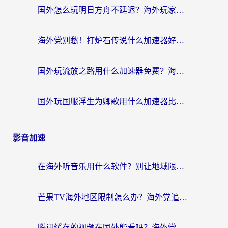
国外怎么玩明日方舟不延迟？海外玩家国服游戏加速终极指南（附DNF梦幻诛仙解决方案）
海外党别愁！打炉石传说什么加速器好用？3个实用技巧解决国服游戏卡顿
国外玩流放之路用什么加速器免费？海外党亲测有效的国服游戏加速指南
国外玩国服浮生为卿歌用什么加速器比较好？海外党亲测不踩坑指南
影音加速
在海外听音乐用什么软件？别让地域限制断了你的华语歌单
芒果TV海外地区限制怎么办？海外党追剧看片的实用加速器选择指南
腾讯缓存的视频在国外能看吗？海外党追剧看片的终极解决方案