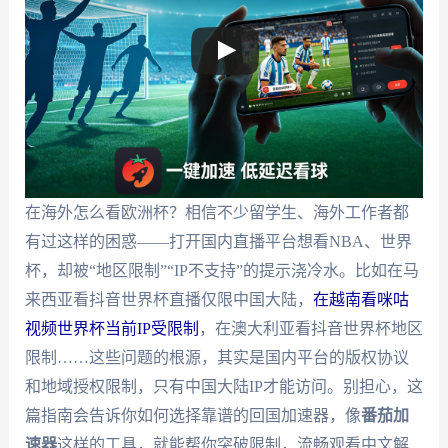
在海外怎么看欧洲杯？相信不少留学生、海外工作者都
有过这样的困惑——打开国内直播平台想看NBA、世界
杯，却被“地区限制”“IP不支持”的提示浇冷水。比如在马
来西亚看抖音世界杯直播仅限中国大陆，
在越南看咪咕
视频世界杯当前IP受限制
，在澳大利亚看抖音世界杯地区
限制……这些问题的根源，其实是国内平台的版权协议
和地域授权限制，只有中国大陆IP才能访问。别担心，这
篇指南会告诉你如何选择靠谱的回国加速器，像
番茄加
速器
这样的工具，就能帮你突破限制，流畅观看中文解