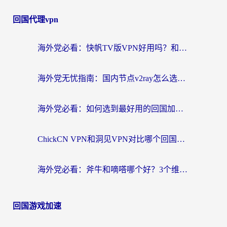
回国代理vpn
海外党必看：快帆TV版VPN好用吗？和快游VPN对比哪个回国效果更好？附实用避坑指南
海外党无忧指南：国内节点v2ray怎么选？一键回国VPN+多场景实测帮你避坑
海外党必看：如何选到最好用的回国加速器？从节点到售后的全维度指南
ChickCN VPN和洞见VPN对比哪个回国效果更好？海外党亲测3款加速器+避坑指南
海外党必看：斧牛和嘀嗒哪个好？3个维度教你选对回国加速器
回国游戏加速