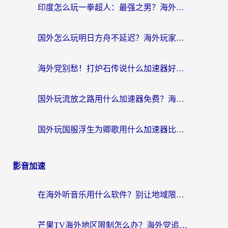
印度怎么玩一拳超人：最强之男？海外党国服游戏加速避坑指南
国外怎么玩明日方舟不延迟？海外玩家国服游戏加速终极指南（附DNF梦幻诛仙解决方案）
海外党别愁！打炉石传说什么加速器好用？3个实用技巧解决国服游戏卡顿
国外玩流放之路用什么加速器免费？海外党亲测有效的国服游戏加速指南
国外玩国服浮生为卿歌用什么加速器比较好？海外党亲测不踩坑指南
影音加速
在海外听音乐用什么软件？别让地域限制断了你的华语歌单
芒果TV海外地区限制怎么办？海外党追剧看片的实用加速器选择指南