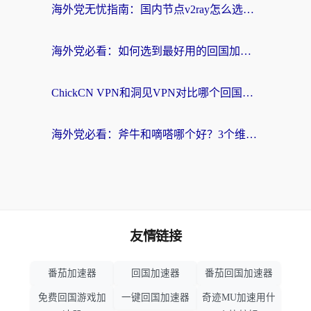
海外党无忧指南：国内节点v2ray怎么选？一键回国VPN+多场景实测帮你避坑
海外党必看：如何选到最好用的回国加速器？从节点到售后的全维度指南
ChickCN VPN和洞见VPN对比哪个回国效果更好？海外党亲测3款加速器+避坑指南
海外党必看：斧牛和嘀嗒哪个好？3个维度教你选对回国加速器
友情链接
番茄加速器
回国加速器
番茄回国加速器
免费回国游戏加
一键回国加速器
奇迹MU加速用什