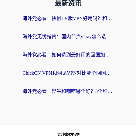
最新资讯
海外党必看：快帆TV版VPN好用吗？和快游VPN对比哪个回国效果更好？附实用避坑指南
海外党无忧指南：国内节点v2ray怎么选？一键回国VPN+多场景实测帮你避坑
海外党必看：如何选到最好用的回国加速器？从节点到售后的全维度指南
ChickCN VPN和洞见VPN对比哪个回国效果更好？海外党亲测3款加速器+避坑指南
海外党必看：斧牛和嘀嗒哪个好？3个维度教你选对回国加速器