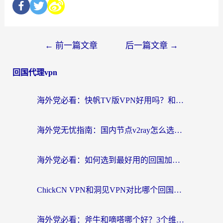
←
前一篇文章
后一篇文章
→
回国代理vpn
海外党必看：快帆TV版VPN好用吗？和快游VPN对比哪个回国效果更好？附实用避坑指南
海外党无忧指南：国内节点v2ray怎么选？一键回国VPN+多场景实测帮你避坑
海外党必看：如何选到最好用的回国加速器？从节点到售后的全维度指南
ChickCN VPN和洞见VPN对比哪个回国效果更好？海外党亲测3款加速器+避坑指南
海外党必看：斧牛和嘀嗒哪个好？3个维度教你选对回国加速器