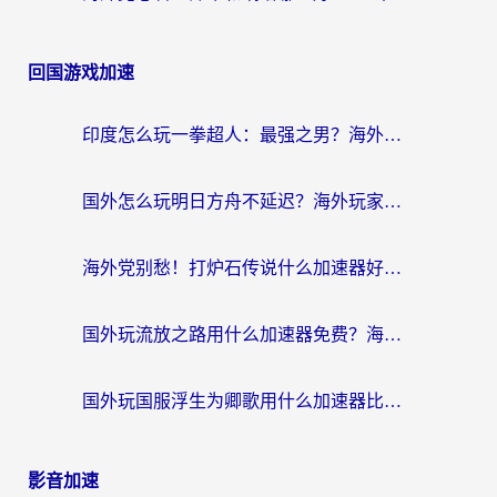
回国游戏加速
印度怎么玩一拳超人：最强之男？海外党国服游戏加速避坑指南
国外怎么玩明日方舟不延迟？海外玩家国服游戏加速终极指南（附DNF梦幻诛仙解决方案）
海外党别愁！打炉石传说什么加速器好用？3个实用技巧解决国服游戏卡顿
国外玩流放之路用什么加速器免费？海外党亲测有效的国服游戏加速指南
国外玩国服浮生为卿歌用什么加速器比较好？海外党亲测不踩坑指南
影音加速