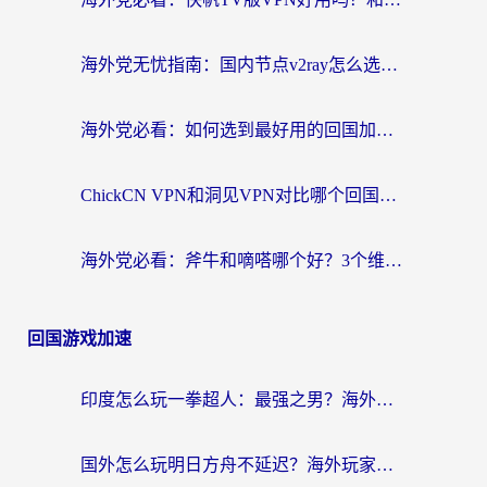
海外党无忧指南：国内节点v2ray怎么选？一键回国VPN+多场景实测帮你避坑
海外党必看：如何选到最好用的回国加速器？从节点到售后的全维度指南
ChickCN VPN和洞见VPN对比哪个回国效果更好？海外党亲测3款加速器+避坑指南
海外党必看：斧牛和嘀嗒哪个好？3个维度教你选对回国加速器
回国游戏加速
印度怎么玩一拳超人：最强之男？海外党国服游戏加速避坑指南
国外怎么玩明日方舟不延迟？海外玩家国服游戏加速终极指南（附DNF梦幻诛仙解决方案）