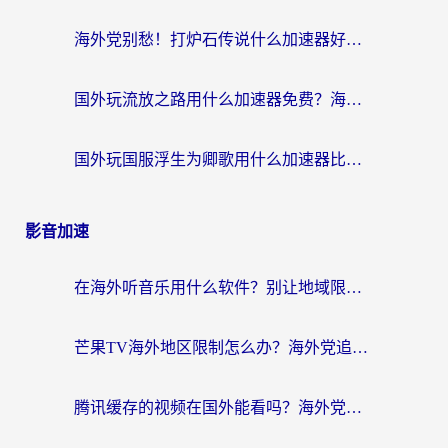
海外党别愁！打炉石传说什么加速器好用？3个实用技巧解决国服游戏卡顿
国外玩流放之路用什么加速器免费？海外党亲测有效的国服游戏加速指南
国外玩国服浮生为卿歌用什么加速器比较好？海外党亲测不踩坑指南
影音加速
在海外听音乐用什么软件？别让地域限制断了你的华语歌单
芒果TV海外地区限制怎么办？海外党追剧看片的实用加速器选择指南
腾讯缓存的视频在国外能看吗？海外党追剧看片的终极解决方案