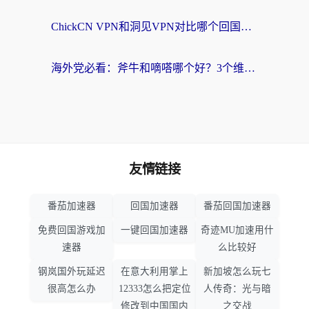
ChickCN VPN和洞见VPN对比哪个回国效果更好？海外党亲测3款加速器+避坑指南
海外党必看：斧牛和嘀嗒哪个好？3个维度教你选对回国加速器
友情链接
番茄加速器
回国加速器
番茄回国加速器
免费回国游戏加
一键回国加速器
奇迹MU加速用什
速器
么比较好
钢岚国外玩延迟
在意大利用掌上
新加坡怎么玩七
很高怎么办
12333怎么把定位
人传奇：光与暗
修改到中国国内
之交战