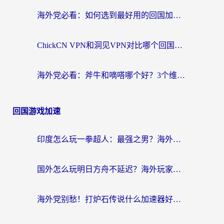
海外党必看：如何选到最好用的回国加速器？从节点到售后的全维度指南
ChickCN VPN和洞见VPN对比哪个回国效果更好？海外党亲测3款加速器+避坑指南
海外党必看：斧牛和嘀嗒哪个好？3个维度教你选对回国加速器
回国游戏加速
印度怎么玩一拳超人：最强之男？海外党国服游戏加速避坑指南
国外怎么玩明日方舟不延迟？海外玩家国服游戏加速终极指南（附DNF梦幻诛仙解决方案）
海外党别愁！打炉石传说什么加速器好用？3个实用技巧解决国服游戏卡顿