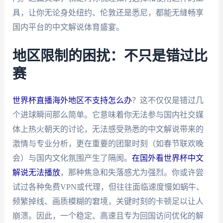
具，让你无论身处纽约、伦敦还是悉尼，都能无缝畅享
国内平台的中文解说体育盛宴。
地区限制的困扰：不只是错过比
赛
世界杯直播海外地区不支持怎么办
？这不仅仅是错过几
个进球瞬间那么简单。它意味着你无法参与国内社交媒
体上热火朝天的讨论，无法感受熟悉的中文解说带来的
激情与专业分析，更在重要的团聚时刻（如春节联欢晚
会）与国内文化氛围产生了隔阂。
在国外看世界杯中文
解说无法播放
，那种焦急和失落感尤为强烈。你或许尝
试过各种免费VPN或代理，但往往面临速度慢如蜗牛、
频繁掉线、画质模糊的窘境，关键时刻的卡顿足以让人
崩溃。因此，一个稳定、高速且专为回国访问优化的解