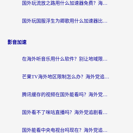
国外玩流放之路用什么加速器免费？海外党亲测有效的国服游戏加速指南
国外玩国服浮生为卿歌用什么加速器比较好？海外党亲测不踩坑指南
影音加速
在海外听音乐用什么软件？别让地域限制断了你的华语歌单
芒果TV海外地区限制怎么办？海外党追剧看片的实用加速器选择指南
腾讯缓存的视频在国外能看吗？海外党追剧看片的终极解决方案
国外看不了咪咕直播吗？海外党追剧看片的加速器选择指南
国外能看中央电视台吗现在？海外党追剧看央视的实用指南