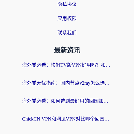
隐私协议
应用权限
联系我们
最新资讯
海外党必看：快帆TV版VPN好用吗？和快游VPN对比哪个回国效果更好？附实用避坑指南
海外党无忧指南：国内节点v2ray怎么选？一键回国VPN+多场景实测帮你避坑
海外党必看：如何选到最好用的回国加速器？从节点到售后的全维度指南
ChickCN VPN和洞见VPN对比哪个回国效果更好？海外党亲测3款加速器+避坑指南