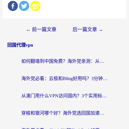
文
←
前一篇文章
后一篇文章
→
章
回国代理vpn
导
航
如何翻墙到中国免费？海外党亲测：从踩坑到选对加速器的全攻略
海外党必看：云极和Bling好用吗？3分钟教你选对回国加速器
从澳门用什么VPN访问国内？3个实用标准帮你避开坑，无缝刷剧听歌
穿梭和银河哪个好？海外党选回国加速器的避坑指南，附番茄加速器实测体验