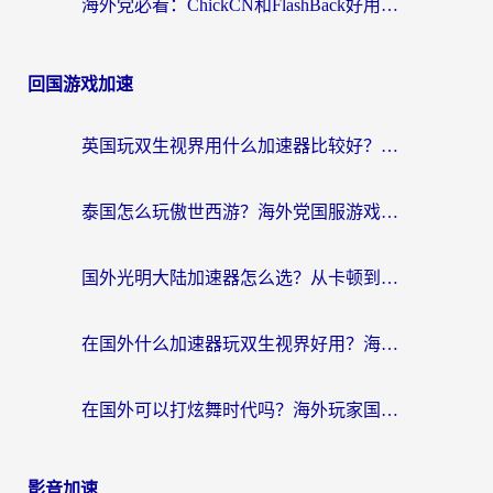
海外党必看：ChickCN和FlashBack好用吗？3招教你选对回国加速器（附云极、HomeCN、斧牛vs艾果对比）
回国游戏加速
英国玩双生视界用什么加速器比较好？海外党亲测有效的国服游戏加速方案
泰国怎么玩傲世西游？海外党国服游戏加速终极攻略（附光明大陆量子特攻实测）
国外光明大陆加速器怎么选？从卡顿到丝滑的终极指南（含德国玩走开外星人墨西哥玩俄罗斯方块技巧）
在国外什么加速器玩双生视界好用？海外党亲测不踩坑的终极指南
在国外可以打炫舞时代吗？海外玩家国服游戏加速全攻略（附实测推荐）
影音加速