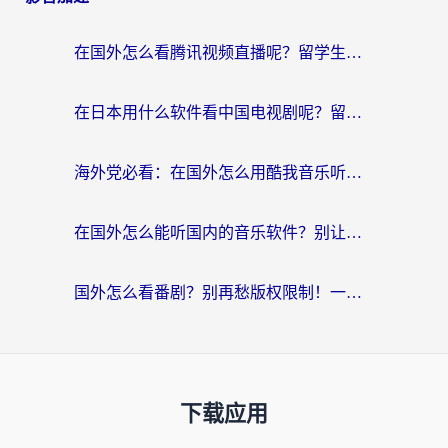
在国外怎么看腾讯视频直播呢？留学生亲测有效的回国加速指南
在日本用什么软件看中国电视剧呢？留学生亲测有效的回国加速方案
海外党必看：在国外怎么用酷我音乐听音乐？告别“地区不支持”的实用指南
在国外怎么能听国内的音乐软件？别让版权限制断了你的“中文歌单”
国外怎么看番剧？别再愁版权限制！一个工具解决所有回国追剧难题
下载应用