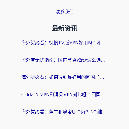
联系我们
最新资讯
海外党必看：快帆TV版VPN好用吗？和快游VPN对比哪个回国效果更好？附实用避坑指南
海外党无忧指南：国内节点v2ray怎么选？一键回国VPN+多场景实测帮你避坑
海外党必看：如何选到最好用的回国加速器？从节点到售后的全维度指南
ChickCN VPN和洞见VPN对比哪个回国效果更好？海外党亲测3款加速器+避坑指南
海外党必看：斧牛和嘀嗒哪个好？3个维度教你选对回国加速器