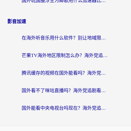
国外玩国服浮生为卿歌用什么加速器比较好？海外党亲测不踩坑指南
影音加速
在海外听音乐用什么软件？别让地域限制断了你的华语歌单
芒果TV海外地区限制怎么办？海外党追剧看片的实用加速器选择指南
腾讯缓存的视频在国外能看吗？海外党追剧看片的终极解决方案
国外看不了咪咕直播吗？海外党追剧看片的加速器选择指南
国外能看中央电视台吗现在？海外党追剧看央视的实用指南