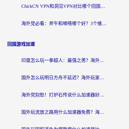
ChickCN VPN和洞见VPN对比哪个回国效果更好？海外党亲测3款加速器+避坑指南
海外党必看：斧牛和嘀嗒哪个好？3个维度教你选对回国加速器
回国游戏加速
印度怎么玩一拳超人：最强之男？海外党国服游戏加速避坑指南
国外怎么玩明日方舟不延迟？海外玩家国服游戏加速终极指南（附DNF梦幻诛仙解决方案）
海外党别愁！打炉石传说什么加速器好用？3个实用技巧解决国服游戏卡顿
国外玩流放之路用什么加速器免费？海外党亲测有效的国服游戏加速指南