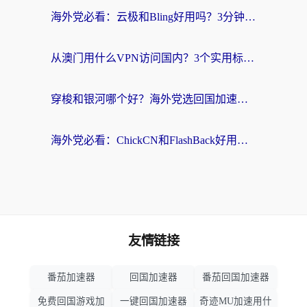
海外党必看：云极和Bling好用吗？3分钟教你选对回国加速器
从澳门用什么VPN访问国内？3个实用标准帮你避开坑，无缝刷剧听歌
穿梭和银河哪个好？海外党选回国加速器的避坑指南，附番茄加速器实测体验
海外党必看：ChickCN和FlashBack好用吗？3招教你选对回国加速器（附云极、HomeCN、斧牛vs艾果对比）
友情链接
番茄加速器
回国加速器
番茄回国加速器
免费回国游戏加
一键回国加速器
奇迹MU加速用什