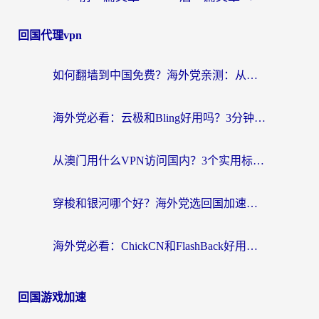
回国代理vpn
如何翻墙到中国免费？海外党亲测：从踩坑到选对加速器的全攻略
海外党必看：云极和Bling好用吗？3分钟教你选对回国加速器
从澳门用什么VPN访问国内？3个实用标准帮你避开坑，无缝刷剧听歌
穿梭和银河哪个好？海外党选回国加速器的避坑指南，附番茄加速器实测体验
海外党必看：ChickCN和FlashBack好用吗？3招教你选对回国加速器（附云极、HomeCN、斧牛vs艾果对比）
回国游戏加速