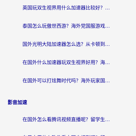
英国玩双生视界用什么加速器比较好？海外党亲测有效的国服游戏加速方案
泰国怎么玩傲世西游？海外党国服游戏加速终极攻略（附光明大陆量子特攻实测）
国外光明大陆加速器怎么选？从卡顿到丝滑的终极指南（含德国玩走开外星人墨西哥玩俄罗斯方块技巧）
在国外什么加速器玩双生视界好用？海外党亲测不踩坑的终极指南
在国外可以打炫舞时代吗？海外玩家国服游戏加速全攻略（附实测推荐）
影音加速
在国外怎么看腾讯视频直播呢？留学生亲测有效的回国加速指南