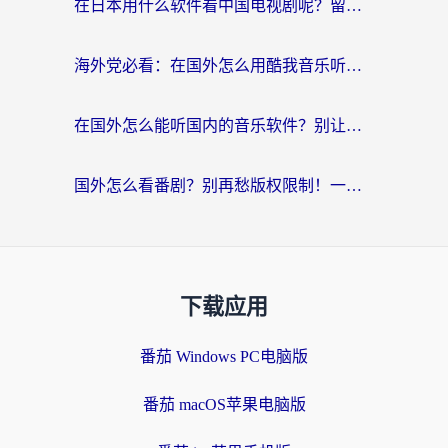
在日本用什么软件看中国电视剧呢？留学生亲测有效的回国加速方案
海外党必看：在国外怎么用酷我音乐听音乐？告别“地区不支持”的实用指南
在国外怎么能听国内的音乐软件？别让版权限制断了你的“中文歌单”
国外怎么看番剧？别再愁版权限制！一个工具解决所有回国追剧难题
下载应用
番茄 Windows PC电脑版
番茄 macOS苹果电脑版