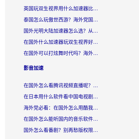
英国玩双生视界用什么加速器比较好？海外党亲测有效的国服游戏加速方案
泰国怎么玩傲世西游？海外党国服游戏加速终极攻略（附光明大陆量子特攻实测）
国外光明大陆加速器怎么选？从卡顿到丝滑的终极指南（含德国玩走开外星人墨西哥玩俄罗斯方块技巧）
在国外什么加速器玩双生视界好用？海外党亲测不踩坑的终极指南
在国外可以打炫舞时代吗？海外玩家国服游戏加速全攻略（附实测推荐）
影音加速
在国外怎么看腾讯视频直播呢？留学生亲测有效的回国加速指南
在日本用什么软件看中国电视剧呢？留学生亲测有效的回国加速方案
海外党必看：在国外怎么用酷我音乐听音乐？告别“地区不支持”的实用指南
在国外怎么能听国内的音乐软件？别让版权限制断了你的“中文歌单”
国外怎么看番剧？别再愁版权限制！一个工具解决所有回国追剧难题