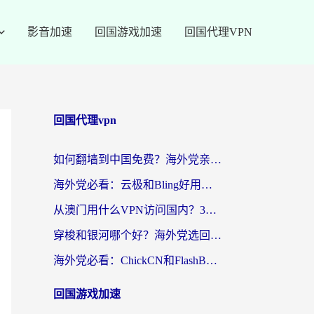
影音加速
回国游戏加速
回国代理VPN
回国代理vpn
如何翻墙到中国免费？海外党亲测：从踩坑到选对加速器的全攻略
海外党必看：云极和Bling好用吗？3分钟教你选对回国加速器
从澳门用什么VPN访问国内？3个实用标准帮你避开坑，无缝刷剧听歌
穿梭和银河哪个好？海外党选回国加速器的避坑指南，附番茄加速器实测体验
海外党必看：ChickCN和FlashBack好用吗？3招教你选对回国加速器（附云极、HomeCN、斧牛vs艾果对比）
回国游戏加速