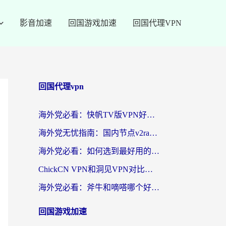
影音加速
回国游戏加速
回国代理VPN
回国代理vpn
海外党必看：快帆TV版VPN好用吗？和快游VPN对比哪个回国效果更好？附实用避坑指南
海外党无忧指南：国内节点v2ray怎么选？一键回国VPN+多场景实测帮你避坑
海外党必看：如何选到最好用的回国加速器？从节点到售后的全维度指南
ChickCN VPN和洞见VPN对比哪个回国效果更好？海外党亲测3款加速器+避坑指南
海外党必看：斧牛和嘀嗒哪个好？3个维度教你选对回国加速器
回国游戏加速