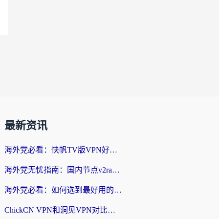
最新资讯
海外党必看：快帆TV版VPN好用吗？和快游VPN对比哪个回国效果更好？附实用避坑指南
海外党无忧指南：国内节点v2ray怎么选？一键回国VPN+多场景实测帮你避坑
海外党必看：如何选到最好用的回国加速器？从节点到售后的全维度指南
ChickCN VPN和洞见VPN对比哪个回国效果更好？海外党亲测3款加速器+避坑指南