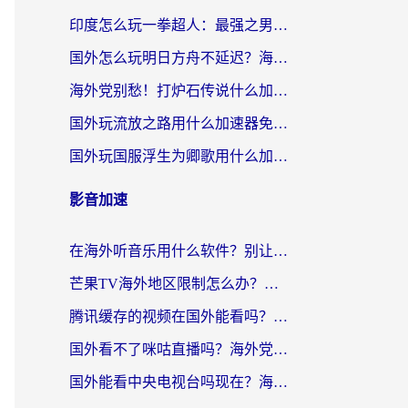
印度怎么玩一拳超人：最强之男？海外党国服游戏加速避坑指南
国外怎么玩明日方舟不延迟？海外玩家国服游戏加速终极指南（附DNF梦幻诛仙解决方案）
海外党别愁！打炉石传说什么加速器好用？3个实用技巧解决国服游戏卡顿
国外玩流放之路用什么加速器免费？海外党亲测有效的国服游戏加速指南
国外玩国服浮生为卿歌用什么加速器比较好？海外党亲测不踩坑指南
影音加速
在海外听音乐用什么软件？别让地域限制断了你的华语歌单
芒果TV海外地区限制怎么办？海外党追剧看片的实用加速器选择指南
腾讯缓存的视频在国外能看吗？海外党追剧看片的终极解决方案
国外看不了咪咕直播吗？海外党追剧看片的加速器选择指南
国外能看中央电视台吗现在？海外党追剧看央视的实用指南