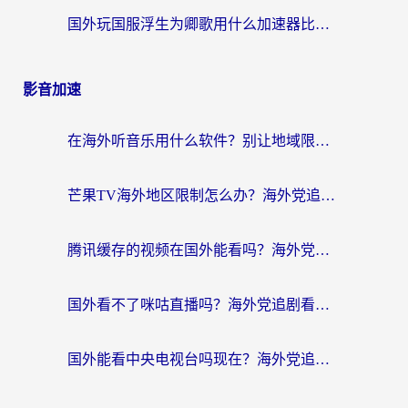
国外玩国服浮生为卿歌用什么加速器比较好？海外党亲测不踩坑指南
影音加速
在海外听音乐用什么软件？别让地域限制断了你的华语歌单
芒果TV海外地区限制怎么办？海外党追剧看片的实用加速器选择指南
腾讯缓存的视频在国外能看吗？海外党追剧看片的终极解决方案
国外看不了咪咕直播吗？海外党追剧看片的加速器选择指南
国外能看中央电视台吗现在？海外党追剧看央视的实用指南