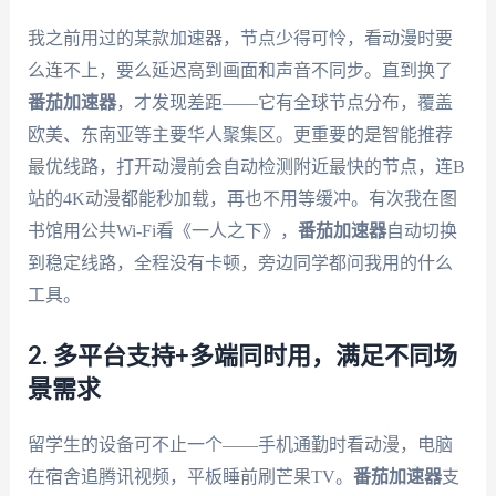
我之前用过的某款加速器，节点少得可怜，看动漫时要
么连不上，要么延迟高到画面和声音不同步。直到换了
番茄加速器
，才发现差距——它有全球节点分布，覆盖
欧美、东南亚等主要华人聚集区。更重要的是智能推荐
最优线路，打开动漫前会自动检测附近最快的节点，连B
站的4K动漫都能秒加载，再也不用等缓冲。有次我在图
书馆用公共Wi-Fi看《一人之下》，
番茄加速器
自动切换
到稳定线路，全程没有卡顿，旁边同学都问我用的什么
工具。
2. 多平台支持+多端同时用，满足不同场
景需求
留学生的设备可不止一个——手机通勤时看动漫，电脑
在宿舍追腾讯视频，平板睡前刷芒果TV。
番茄加速器
支