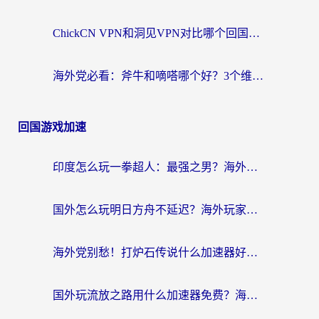
ChickCN VPN和洞见VPN对比哪个回国效果更好？海外党亲测3款加速器+避坑指南
海外党必看：斧牛和嘀嗒哪个好？3个维度教你选对回国加速器
回国游戏加速
印度怎么玩一拳超人：最强之男？海外党国服游戏加速避坑指南
国外怎么玩明日方舟不延迟？海外玩家国服游戏加速终极指南（附DNF梦幻诛仙解决方案）
海外党别愁！打炉石传说什么加速器好用？3个实用技巧解决国服游戏卡顿
国外玩流放之路用什么加速器免费？海外党亲测有效的国服游戏加速指南