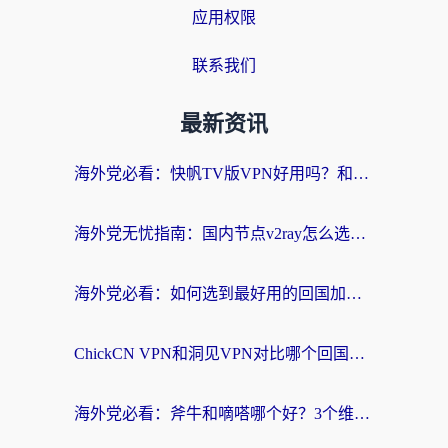
应用权限
联系我们
最新资讯
海外党必看：快帆TV版VPN好用吗？和快游VPN对比哪个回国效果更好？附实用避坑指南
海外党无忧指南：国内节点v2ray怎么选？一键回国VPN+多场景实测帮你避坑
海外党必看：如何选到最好用的回国加速器？从节点到售后的全维度指南
ChickCN VPN和洞见VPN对比哪个回国效果更好？海外党亲测3款加速器+避坑指南
海外党必看：斧牛和嘀嗒哪个好？3个维度教你选对回国加速器