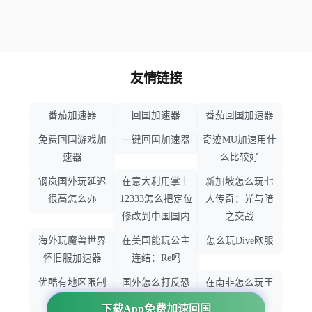
友情链接
番茄加速器
回国加速器
番茄回国加速器
免费回国游戏加
一键回国加速器
奇迹MU加速用什
速器
么比较好
钢岚国外玩延迟
在意大利用掌上
新加坡怎么玩七
很高怎么办
12333怎么把定位
人传奇：光与暗
修改到中国国内
之交战
海外玩魔兽世界
在美国能玩公主
怎么玩Dive欧服
怀旧服加速器
连结：Re吗
优酷有地区限制
国外怎么打反恐
在南非怎么玩王
吗
精英：全球攻势
者荣耀
下载App免费加速回国