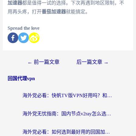
加速器
都是值得一试的选择。下次再遇到地区限制，不
用再头疼，打开
番茄加速器
就能搞定。
Spread the love
←
前一篇文章
后一篇文章
→
回国代理vpn
海外党必看：快帆TV版VPN好用吗？和快游VPN对比哪个回国效果更好？附实用避坑指南
海外党无忧指南：国内节点v2ray怎么选？一键回国VPN+多场景实测帮你避坑
海外党必看：如何选到最好用的回国加速器？从节点到售后的全维度指南