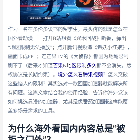
作为一名在多伦多读书的留学生，最头疼的就是怎么在
国外看动漫——打开B站想看《咒术回战》新番，弹出
“地区限制无法播放”；点开腾讯视频追《狐妖小红娘》，
画面卡成PPT；连芒果TV的《大侦探》都因为地域限制
刷不了（后来才知道
芒果tv地区限制多久
都不会消失，版
权协议是长期约束）。
境外怎么看腾讯视频
？怎么突破
这些恼人的限制？其实选对一款回国加速器就能解决所
有问题。这篇文章结合我的使用经验，告诉你海外党该
如何挑选靠谱的加速器，尤其是像
番茄加速器
这样能覆
盖多场景需求的工具。
为什么海外看国内内容总是“被