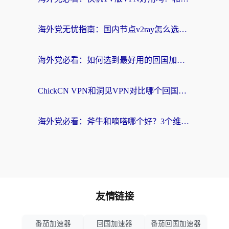
海外党无忧指南：国内节点v2ray怎么选？一键回国VPN+多场景实测帮你避坑
海外党必看：如何选到最好用的回国加速器？从节点到售后的全维度指南
ChickCN VPN和洞见VPN对比哪个回国效果更好？海外党亲测3款加速器+避坑指南
海外党必看：斧牛和嘀嗒哪个好？3个维度教你选对回国加速器
友情链接
番茄加速器
回国加速器
番茄回国加速器