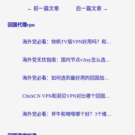
←
前一篇文章
后一篇文章
→
回国代理vpn
海外党必看：快帆TV版VPN好用吗？和快游VPN对比哪个回国效果更好？附实用避坑指南
海外党无忧指南：国内节点v2ray怎么选？一键回国VPN+多场景实测帮你避坑
海外党必看：如何选到最好用的回国加速器？从节点到售后的全维度指南
ChickCN VPN和洞见VPN对比哪个回国效果更好？海外党亲测3款加速器+避坑指南
海外党必看：斧牛和嘀嗒哪个好？3个维度教你选对回国加速器