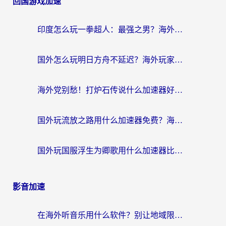
回国游戏加速
印度怎么玩一拳超人：最强之男？海外党国服游戏加速避坑指南
国外怎么玩明日方舟不延迟？海外玩家国服游戏加速终极指南（附DNF梦幻诛仙解决方案）
海外党别愁！打炉石传说什么加速器好用？3个实用技巧解决国服游戏卡顿
国外玩流放之路用什么加速器免费？海外党亲测有效的国服游戏加速指南
国外玩国服浮生为卿歌用什么加速器比较好？海外党亲测不踩坑指南
影音加速
在海外听音乐用什么软件？别让地域限制断了你的华语歌单