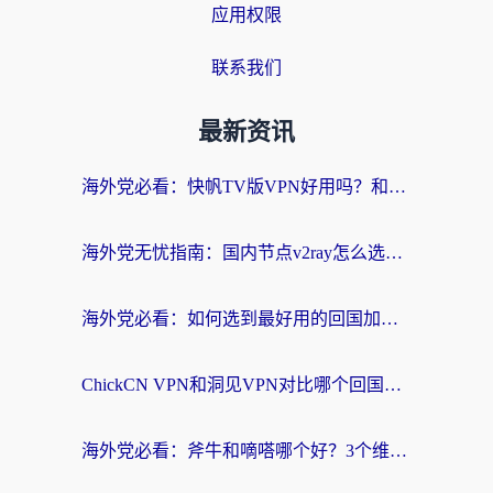
应用权限
联系我们
最新资讯
海外党必看：快帆TV版VPN好用吗？和快游VPN对比哪个回国效果更好？附实用避坑指南
海外党无忧指南：国内节点v2ray怎么选？一键回国VPN+多场景实测帮你避坑
海外党必看：如何选到最好用的回国加速器？从节点到售后的全维度指南
ChickCN VPN和洞见VPN对比哪个回国效果更好？海外党亲测3款加速器+避坑指南
海外党必看：斧牛和嘀嗒哪个好？3个维度教你选对回国加速器