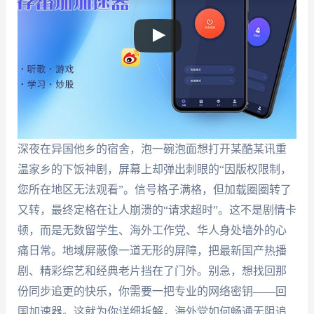
深夜在异国他乡的宿舍，泡一碗泡面想打开某酷某讯重
温家乡的下饭神剧，屏幕上却弹出刺眼的“因版权限制，
您所在地区无法观看”。信号格子满格，但加载圈圈转了
又转，最终定格在让人崩溃的“请求超时”。这不是剧情卡
顿，而是无数留学生、海外工作党、华人身处墙外的心
痛日常。地域屏蔽像一道无形的屏障，把最新国产热播
剧、精彩综艺和经典老片挡在了门外。别急，想找回那
份同步追更的快乐，你需要一把专业的网络密钥——回
国加速器。这就为你详细拆解，海外党如何畅通无阻追