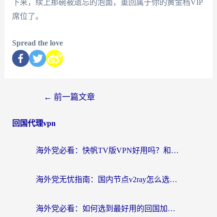
下来，续上那碗被遗忘的泡面，重回属于你的黄金档VIP
席位了。
Spread the love
←
前一篇文章
回国代理vpn
海外党必看：快帆TV版VPN好用吗？和快游VPN对比哪个回国效果更好？附实用避坑指南
海外党无忧指南：国内节点v2ray怎么选？一键回国VPN+多场景实测帮你避坑
海外党必看：如何选到最好用的回国加速器？从节点到售后的全维度指南