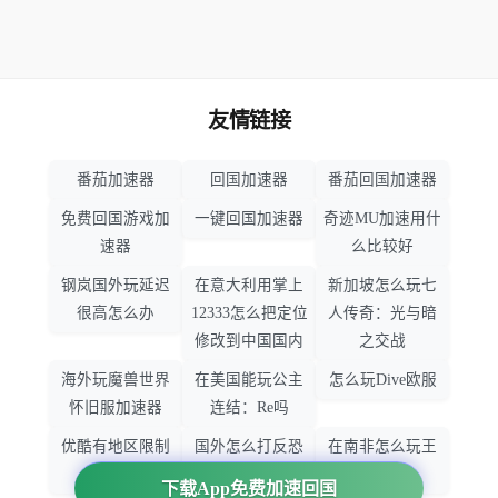
友情链接
番茄加速器
回国加速器
番茄回国加速器
免费回国游戏加
一键回国加速器
奇迹MU加速用什
速器
么比较好
钢岚国外玩延迟
在意大利用掌上
新加坡怎么玩七
很高怎么办
12333怎么把定位
人传奇：光与暗
修改到中国国内
之交战
海外玩魔兽世界
在美国能玩公主
怎么玩Dive欧服
怀旧服加速器
连结：Re吗
优酷有地区限制
国外怎么打反恐
在南非怎么玩王
吗
精英：全球攻势
者荣耀
下载App免费加速回国