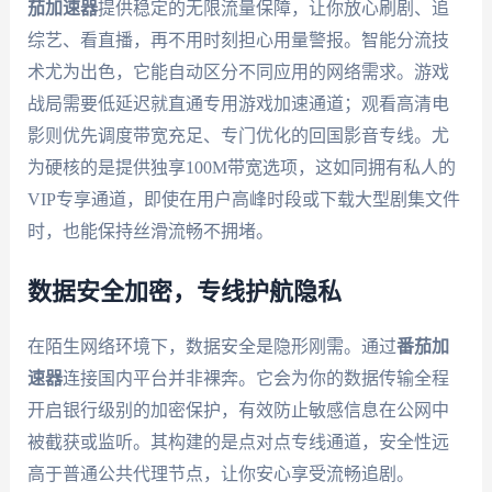
茄加速器
提供稳定的无限流量保障，让你放心刷剧、追
综艺、看直播，再不用时刻担心用量警报。智能分流技
术尤为出色，它能自动区分不同应用的网络需求。游戏
战局需要低延迟就直通专用游戏加速通道；观看高清电
影则优先调度带宽充足、专门优化的回国影音专线。尤
为硬核的是提供独享100M带宽选项，这如同拥有私人的
VIP专享通道，即使在用户高峰时段或下载大型剧集文件
时，也能保持丝滑流畅不拥堵。
数据安全加密，专线护航隐私
在陌生网络环境下，数据安全是隐形刚需。通过
番茄加
速器
连接国内平台并非裸奔。它会为你的数据传输全程
开启银行级别的加密保护，有效防止敏感信息在公网中
被截获或监听。其构建的是点对点专线通道，安全性远
高于普通公共代理节点，让你安心享受流畅追剧。