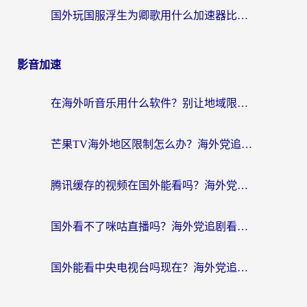
国外玩国服浮生为卿歌用什么加速器比较好？海外党亲测不踩坑指南
影音加速
在海外听音乐用什么软件？别让地域限制断了你的华语歌单
芒果TV海外地区限制怎么办？海外党追剧看片的实用加速器选择指南
腾讯缓存的视频在国外能看吗？海外党追剧看片的终极解决方案
国外看不了咪咕直播吗？海外党追剧看片的加速器选择指南
国外能看中央电视台吗现在？海外党追剧看央视的实用指南