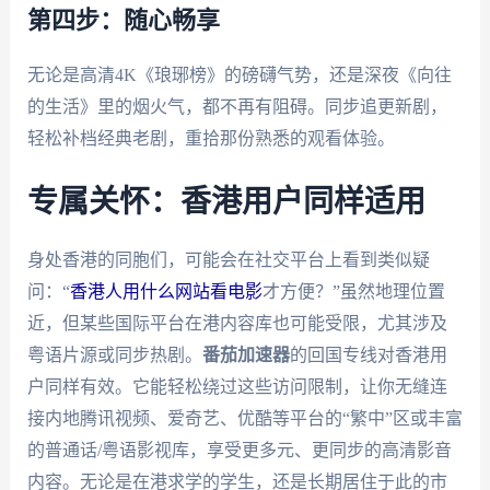
第四步：随心畅享
无论是高清4K《琅琊榜》的磅礴气势，还是深夜《向往
的生活》里的烟火气，都不再有阻碍。同步追更新剧，
轻松补档经典老剧，重拾那份熟悉的观看体验。
专属关怀：香港用户同样适用
身处香港的同胞们，可能会在社交平台上看到类似疑
问：“
香港人用什么网站看电影
才方便？”虽然地理位置
近，但某些国际平台在港内容库也可能受限，尤其涉及
粤语片源或同步热剧。
番茄加速器
的回国专线对香港用
户同样有效。它能轻松绕过这些访问限制，让你无缝连
接内地腾讯视频、爱奇艺、优酷等平台的“繁中”区或丰富
的普通话/粤语影视库，享受更多元、更同步的高清影音
内容。无论是在港求学的学生，还是长期居住于此的市