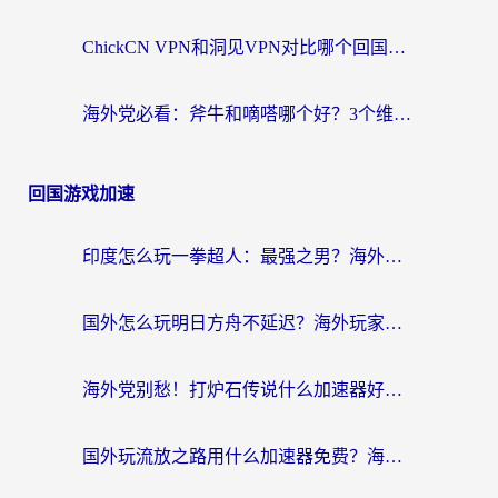
ChickCN VPN和洞见VPN对比哪个回国效果更好？海外党亲测3款加速器+避坑指南
海外党必看：斧牛和嘀嗒哪个好？3个维度教你选对回国加速器
回国游戏加速
印度怎么玩一拳超人：最强之男？海外党国服游戏加速避坑指南
国外怎么玩明日方舟不延迟？海外玩家国服游戏加速终极指南（附DNF梦幻诛仙解决方案）
海外党别愁！打炉石传说什么加速器好用？3个实用技巧解决国服游戏卡顿
国外玩流放之路用什么加速器免费？海外党亲测有效的国服游戏加速指南