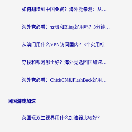
航
如何翻墙到中国免费？海外党亲测：从踩坑到选对加速器的全攻略
海外党必看：云极和Bling好用吗？3分钟教你选对回国加速器
从澳门用什么VPN访问国内？3个实用标准帮你避开坑，无缝刷剧听歌
穿梭和银河哪个好？海外党选回国加速器的避坑指南，附番茄加速器实测体验
海外党必看：ChickCN和FlashBack好用吗？3招教你选对回国加速器（附云极、HomeCN、斧牛vs艾果对比）
回国游戏加速
英国玩双生视界用什么加速器比较好？海外党亲测有效的国服游戏加速方案