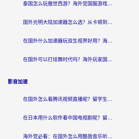
泰国怎么玩傲世西游？海外党国服游戏加速终极攻略（附光明大陆量子特攻实测）
国外光明大陆加速器怎么选？从卡顿到丝滑的终极指南（含德国玩走开外星人墨西哥玩俄罗斯方块技巧）
在国外什么加速器玩双生视界好用？海外党亲测不踩坑的终极指南
在国外可以打炫舞时代吗？海外玩家国服游戏加速全攻略（附实测推荐）
影音加速
在国外怎么看腾讯视频直播呢？留学生亲测有效的回国加速指南
在日本用什么软件看中国电视剧呢？留学生亲测有效的回国加速方案
海外党必看：在国外怎么用酷我音乐听音乐？告别“地区不支持”的实用指南