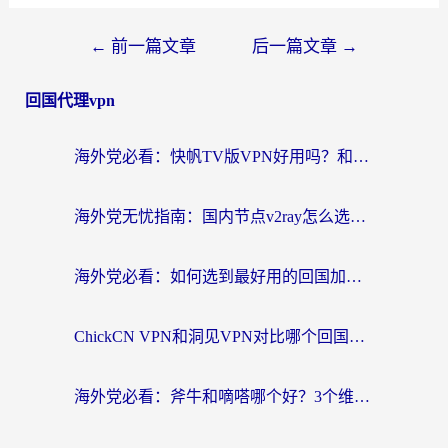
←
前一篇文章
后一篇文章
→
回国代理vpn
海外党必看：快帆TV版VPN好用吗？和快游VPN对比哪个回国效果更好？附实用避坑指南
海外党无忧指南：国内节点v2ray怎么选？一键回国VPN+多场景实测帮你避坑
海外党必看：如何选到最好用的回国加速器？从节点到售后的全维度指南
ChickCN VPN和洞见VPN对比哪个回国效果更好？海外党亲测3款加速器+避坑指南
海外党必看：斧牛和嘀嗒哪个好？3个维度教你选对回国加速器