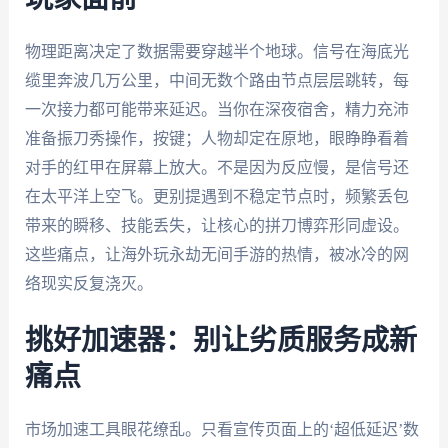
物理距离决定了数据需要穿越半个地球。信号在海底光
缆里奔波几万公里，中间无数个路由节点层层跳转，每
一次接力都可能带来延迟。当你在深夜宿舍，精力充沛
准备振刀秀操作，按键；人物却定在原地，眼睁睁看着
对手的红甲在屏幕上放大。不是因为反应慢，是信号还
在太平洋上空飞。更别提遇到不稳定节点时，频繁丢包
带来的瞬移、技能丢失，让核心的拼刀博弈形同虚设。
这些痛点，让海外玩永劫无间手游的热情，被冰冷的网
络现实反复浇灭。
挑好加速器：别让劣质服务成新
痛点
市场加速工具眼花缭乱。只看宣传页面上的‘超低延迟’数