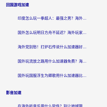
回国游戏加速
印度怎么玩一拳超人：最强之男？海外党国服游戏加速避坑指南
国外怎么玩明日方舟不延迟？海外玩家国服游戏加速终极指南（附DNF梦幻诛仙解决方案）
海外党别愁！打炉石传说什么加速器好用？3个实用技巧解决国服游戏卡顿
国外玩流放之路用什么加速器免费？海外党亲测有效的国服游戏加速指南
国外玩国服浮生为卿歌用什么加速器比较好？海外党亲测不踩坑指南
影音加速
在海外听音乐用什么软件？别让地域限制断了你的华语歌单