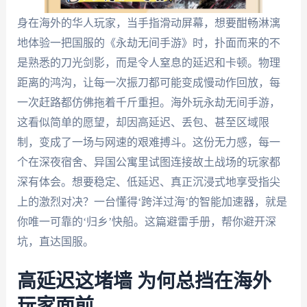
身在海外的华人玩家，当手指滑动屏幕，想要酣畅淋漓
地体验一把国服的《永劫无间手游》时，扑面而来的不
是熟悉的刀光剑影，而是令人窒息的延迟和卡顿。物理
距离的鸿沟，让每一次振刀都可能变成慢动作回放，每
一次赶路都仿佛拖着千斤重担。海外玩永劫无间手游，
这看似简单的愿望，却因高延迟、丢包、甚至区域限
制，变成了一场与网速的艰难搏斗。这份无力感，每一
个在深夜宿舍、异国公寓里试图连接故土战场的玩家都
深有体会。想要稳定、低延迟、真正沉浸式地享受指尖
上的激烈对决？一台懂得‘跨洋过海’的智能加速器，就是
你唯一可靠的‘归乡’快船。这篇避雷手册，帮你避开深
坑，直达国服。
高延迟这堵墙 为何总挡在海外
玩家面前