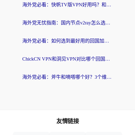
海外党必看：快帆TV版VPN好用吗？和快游VPN对比哪个回国效果更好？附实用避坑指南
海外党无忧指南：国内节点v2ray怎么选？一键回国VPN+多场景实测帮你避坑
海外党必看：如何选到最好用的回国加速器？从节点到售后的全维度指南
ChickCN VPN和洞见VPN对比哪个回国效果更好？海外党亲测3款加速器+避坑指南
海外党必看：斧牛和嘀嗒哪个好？3个维度教你选对回国加速器
友情链接