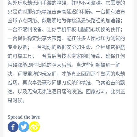
海外玩永劫无间手游的障碍，并非不可逾越。它需要的
只是选对那架能精准击穿高延迟的利器。一台拥有遍布
全球节点网络、能聪明地为你挑选最快路径的加速器；
一台不限制设备、让你手机平板电脑随心切换的伙伴；
一台提供稳定独享大带宽、能扛住多人团战压力测试的
专业设备；一台视你的数据安全如生命、全程加密护航
的可靠工具；一台背后有技术专家随时待命、确保任何
阻碍都能即时扫除的强大后盾。当这些问题被逐一解
决，远隔重洋的玩家们，才能真正回到那个熟悉的永劫
战场，再次享受毫秒间振刀反杀的精准、飞索追击的飘
逸，以及无拘无束追逐日落的浪漫。回家战斗，此刻正
是时候。
Spread the love