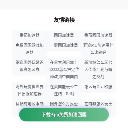
友情链接
番茄加速器
回国加速器
番茄回国加速器
免费回国游戏加
一键回国加速器
奇迹MU加速用什
速器
么比较好
钢岚国外玩延迟
在意大利用掌上
新加坡怎么玩七
很高怎么办
12333怎么把定位
人传奇：光与暗
修改到中国国内
之交战
海外玩魔兽世界
在美国能玩公主
怎么玩Dive欧服
怀旧服加速器
连结：Re吗
优酷有地区限制
国外怎么打反恐
在南非怎么玩王
吗
精英：全球攻势
者荣耀
下载App免费加速回国