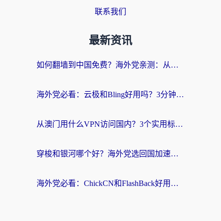
联系我们
最新资讯
如何翻墙到中国免费？海外党亲测：从踩坑到选对加速器的全攻略
海外党必看：云极和Bling好用吗？3分钟教你选对回国加速器
从澳门用什么VPN访问国内？3个实用标准帮你避开坑，无缝刷剧听歌
穿梭和银河哪个好？海外党选回国加速器的避坑指南，附番茄加速器实测体验
海外党必看：ChickCN和FlashBack好用吗？3招教你选对回国加速器（附云极、HomeCN、斧牛vs艾果对比）