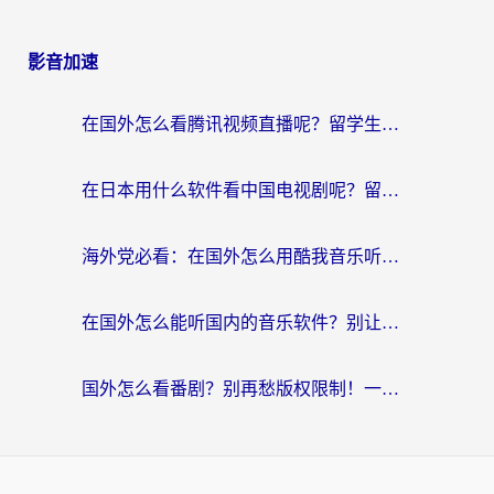
影音加速
在国外怎么看腾讯视频直播呢？留学生亲测有效的回国加速指南
在日本用什么软件看中国电视剧呢？留学生亲测有效的回国加速方案
海外党必看：在国外怎么用酷我音乐听音乐？告别“地区不支持”的实用指南
在国外怎么能听国内的音乐软件？别让版权限制断了你的“中文歌单”
国外怎么看番剧？别再愁版权限制！一个工具解决所有回国追剧难题