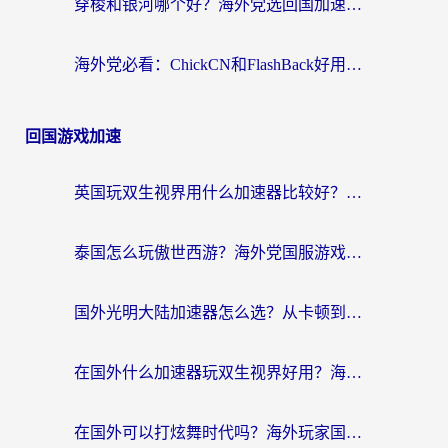
穿梭和银河哪个好？海外党选回国加速器的避坑指南，附番茄加速器实测体验
海外党必看：ChickCN和FlashBack好用吗？3招教你选对回国加速器（附云极、HomeCN、斧牛vs艾果对比）
回国游戏加速
英国玩双生视界用什么加速器比较好？海外党亲测有效的国服游戏加速方案
泰国怎么玩傲世西游？海外党国服游戏加速终极攻略（附光明大陆量子特攻实测）
国外光明大陆加速器怎么选？从卡顿到丝滑的终极指南（含德国玩走开外星人墨西哥玩俄罗斯方块技巧）
在国外什么加速器玩双生视界好用？海外党亲测不踩坑的终极指南
在国外可以打炫舞时代吗？海外玩家国服游戏加速全攻略（附实测推荐）