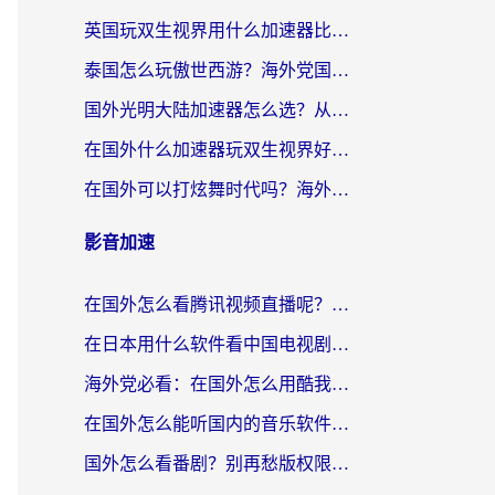
英国玩双生视界用什么加速器比较好？海外党亲测有效的国服游戏加速方案
泰国怎么玩傲世西游？海外党国服游戏加速终极攻略（附光明大陆量子特攻实测）
国外光明大陆加速器怎么选？从卡顿到丝滑的终极指南（含德国玩走开外星人墨西哥玩俄罗斯方块技巧）
在国外什么加速器玩双生视界好用？海外党亲测不踩坑的终极指南
在国外可以打炫舞时代吗？海外玩家国服游戏加速全攻略（附实测推荐）
影音加速
在国外怎么看腾讯视频直播呢？留学生亲测有效的回国加速指南
在日本用什么软件看中国电视剧呢？留学生亲测有效的回国加速方案
海外党必看：在国外怎么用酷我音乐听音乐？告别“地区不支持”的实用指南
在国外怎么能听国内的音乐软件？别让版权限制断了你的“中文歌单”
国外怎么看番剧？别再愁版权限制！一个工具解决所有回国追剧难题