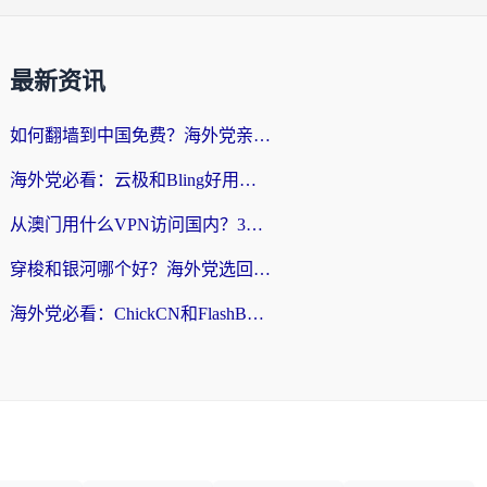
最新资讯
如何翻墙到中国免费？海外党亲测：从踩坑到选对加速器的全攻略
海外党必看：云极和Bling好用吗？3分钟教你选对回国加速器
从澳门用什么VPN访问国内？3个实用标准帮你避开坑，无缝刷剧听歌
穿梭和银河哪个好？海外党选回国加速器的避坑指南，附番茄加速器实测体验
海外党必看：ChickCN和FlashBack好用吗？3招教你选对回国加速器（附云极、HomeCN、斧牛vs艾果对比）