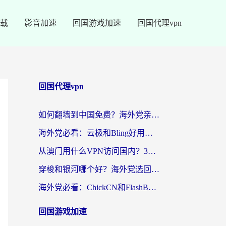
载
影音加速
回国游戏加速
回国代理vpn
回国代理vpn
如何翻墙到中国免费？海外党亲测：从踩坑到选对加速器的全攻略
海外党必看：云极和Bling好用吗？3分钟教你选对回国加速器
从澳门用什么VPN访问国内？3个实用标准帮你避开坑，无缝刷剧听歌
穿梭和银河哪个好？海外党选回国加速器的避坑指南，附番茄加速器实测体验
海外党必看：ChickCN和FlashBack好用吗？3招教你选对回国加速器（附云极、HomeCN、斧牛vs艾果对比）
回国游戏加速