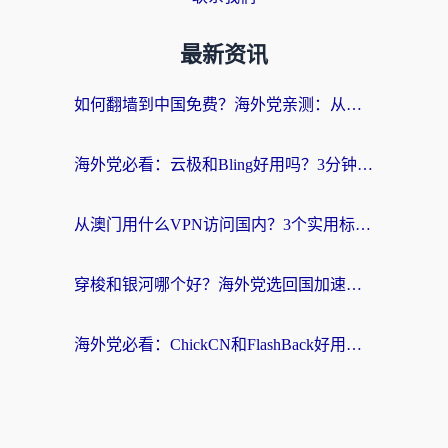
最新资讯
如何翻墙到中国免费？海外党亲测：从踩坑到选对加速器的全攻略
海外党必看：云极和Bling好用吗？3分钟教你选对回国加速器
从澳门用什么VPN访问国内？3个实用标准帮你避开坑，无缝刷剧听歌
穿梭和银河哪个好？海外党选回国加速器的避坑指南，附番茄加速器实测体验
海外党必看：ChickCN和FlashBack好用吗？3招教你选对回国加速器（附云极、HomeCN、斧牛vs艾果对比）