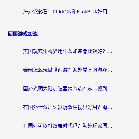
海外党必看：ChickCN和FlashBack好用吗？3招教你选对回国加速器（附云极、HomeCN、斧牛vs艾果对比）
回国游戏加速
英国玩双生视界用什么加速器比较好？海外党亲测有效的国服游戏加速方案
泰国怎么玩傲世西游？海外党国服游戏加速终极攻略（附光明大陆量子特攻实测）
国外光明大陆加速器怎么选？从卡顿到丝滑的终极指南（含德国玩走开外星人墨西哥玩俄罗斯方块技巧）
在国外什么加速器玩双生视界好用？海外党亲测不踩坑的终极指南
在国外可以打炫舞时代吗？海外玩家国服游戏加速全攻略（附实测推荐）