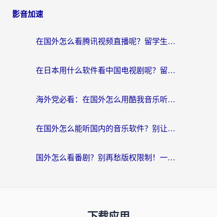
影音加速
在国外怎么看腾讯视频直播呢？留学生亲测有效的回国加速指南
在日本用什么软件看中国电视剧呢？留学生亲测有效的回国加速方案
海外党必看：在国外怎么用酷我音乐听音乐？告别“地区不支持”的实用指南
在国外怎么能听国内的音乐软件？别让版权限制断了你的“中文歌单”
国外怎么看番剧？别再愁版权限制！一个工具解决所有回国追剧难题
下载应用