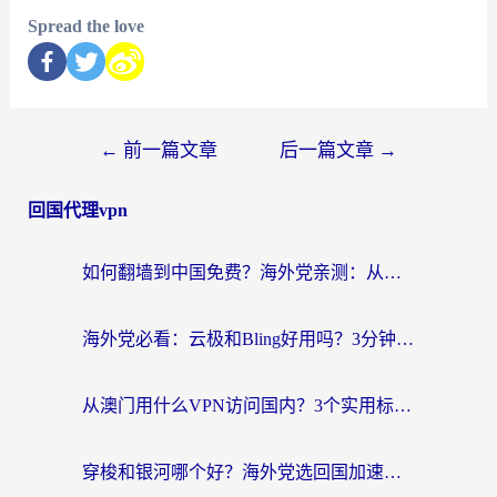
Spread the love
←
前一篇文章
后一篇文章
→
回国代理vpn
如何翻墙到中国免费？海外党亲测：从踩坑到选对加速器的全攻略
海外党必看：云极和Bling好用吗？3分钟教你选对回国加速器
从澳门用什么VPN访问国内？3个实用标准帮你避开坑，无缝刷剧听歌
穿梭和银河哪个好？海外党选回国加速器的避坑指南，附番茄加速器实测体验