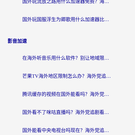
国外玩流放之路用什么加速器免费？海外党亲测有效的国服游戏加速指南
国外玩国服浮生为卿歌用什么加速器比较好？海外党亲测不踩坑指南
影音加速
在海外听音乐用什么软件？别让地域限制断了你的华语歌单
芒果TV海外地区限制怎么办？海外党追剧看片的实用加速器选择指南
腾讯缓存的视频在国外能看吗？海外党追剧看片的终极解决方案
国外看不了咪咕直播吗？海外党追剧看片的加速器选择指南
国外能看中央电视台吗现在？海外党追剧看央视的实用指南