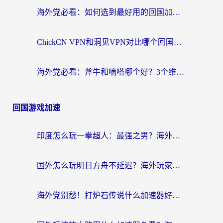
海外党必看：如何选到最好用的回国加速器？从节点到售后的全维度指南
ChickCN VPN和洞见VPN对比哪个回国效果更好？海外党亲测3款加速器+避坑指南
海外党必看：斧牛和嘀嗒哪个好？3个维度教你选对回国加速器
回国游戏加速
印度怎么玩一拳超人：最强之男？海外党国服游戏加速避坑指南
国外怎么玩明日方舟不延迟？海外玩家国服游戏加速终极指南（附DNF梦幻诛仙解决方案）
海外党别愁！打炉石传说什么加速器好用？3个实用技巧解决国服游戏卡顿