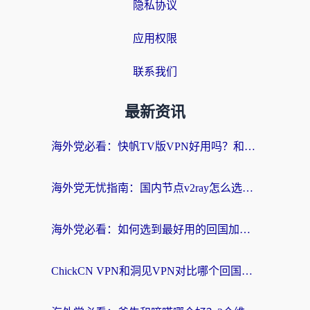
隐私协议
应用权限
联系我们
最新资讯
海外党必看：快帆TV版VPN好用吗？和快游VPN对比哪个回国效果更好？附实用避坑指南
海外党无忧指南：国内节点v2ray怎么选？一键回国VPN+多场景实测帮你避坑
海外党必看：如何选到最好用的回国加速器？从节点到售后的全维度指南
ChickCN VPN和洞见VPN对比哪个回国效果更好？海外党亲测3款加速器+避坑指南