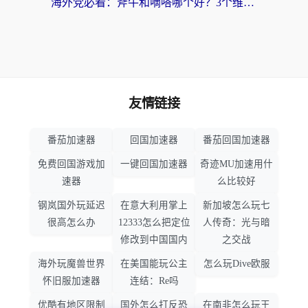
海外党必看：斧牛和嘀嗒哪个好？3个维度教你选对回国加速器
友情链接
番茄加速器
回国加速器
番茄回国加速器
免费回国游戏加
一键回国加速器
奇迹MU加速用什
速器
么比较好
钢岚国外玩延迟
在意大利用掌上
新加坡怎么玩七
很高怎么办
12333怎么把定位
人传奇：光与暗
修改到中国国内
之交战
海外玩魔兽世界
在美国能玩公主
怎么玩Dive欧服
怀旧服加速器
连结：Re吗
优酷有地区限制
国外怎么打反恐
在南非怎么玩王