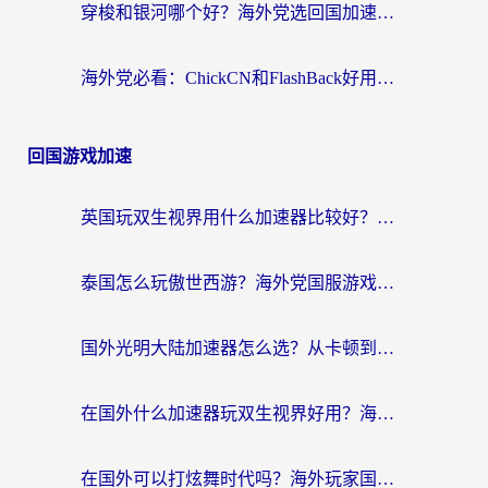
穿梭和银河哪个好？海外党选回国加速器的避坑指南，附番茄加速器实测体验
海外党必看：ChickCN和FlashBack好用吗？3招教你选对回国加速器（附云极、HomeCN、斧牛vs艾果对比）
回国游戏加速
英国玩双生视界用什么加速器比较好？海外党亲测有效的国服游戏加速方案
泰国怎么玩傲世西游？海外党国服游戏加速终极攻略（附光明大陆量子特攻实测）
国外光明大陆加速器怎么选？从卡顿到丝滑的终极指南（含德国玩走开外星人墨西哥玩俄罗斯方块技巧）
在国外什么加速器玩双生视界好用？海外党亲测不踩坑的终极指南
在国外可以打炫舞时代吗？海外玩家国服游戏加速全攻略（附实测推荐）