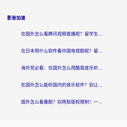
影音加速
在国外怎么看腾讯视频直播呢？留学生亲测有效的回国加速指南
在日本用什么软件看中国电视剧呢？留学生亲测有效的回国加速方案
海外党必看：在国外怎么用酷我音乐听音乐？告别“地区不支持”的实用指南
在国外怎么能听国内的音乐软件？别让版权限制断了你的“中文歌单”
国外怎么看番剧？别再愁版权限制！一个工具解决所有回国追剧难题