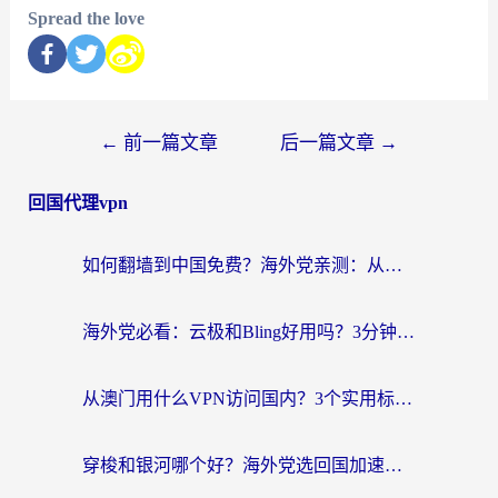
Spread the love
←
前一篇文章
后一篇文章
→
回国代理vpn
如何翻墙到中国免费？海外党亲测：从踩坑到选对加速器的全攻略
海外党必看：云极和Bling好用吗？3分钟教你选对回国加速器
从澳门用什么VPN访问国内？3个实用标准帮你避开坑，无缝刷剧听歌
穿梭和银河哪个好？海外党选回国加速器的避坑指南，附番茄加速器实测体验