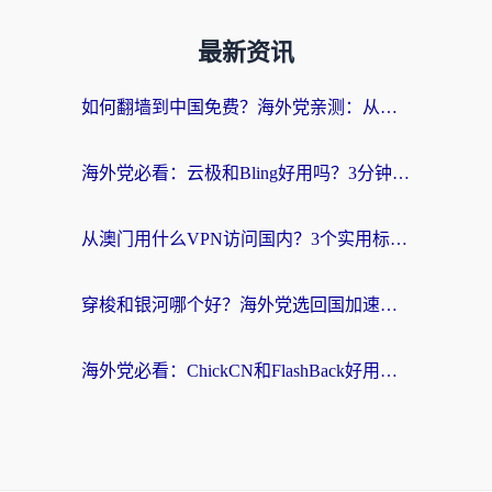
最新资讯
如何翻墙到中国免费？海外党亲测：从踩坑到选对加速器的全攻略
海外党必看：云极和Bling好用吗？3分钟教你选对回国加速器
从澳门用什么VPN访问国内？3个实用标准帮你避开坑，无缝刷剧听歌
穿梭和银河哪个好？海外党选回国加速器的避坑指南，附番茄加速器实测体验
海外党必看：ChickCN和FlashBack好用吗？3招教你选对回国加速器（附云极、HomeCN、斧牛vs艾果对比）