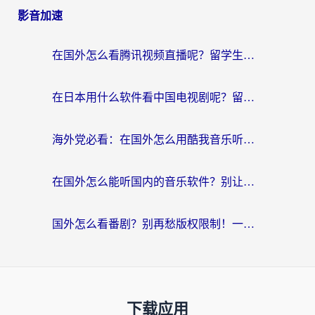
影音加速
在国外怎么看腾讯视频直播呢？留学生亲测有效的回国加速指南
在日本用什么软件看中国电视剧呢？留学生亲测有效的回国加速方案
海外党必看：在国外怎么用酷我音乐听音乐？告别“地区不支持”的实用指南
在国外怎么能听国内的音乐软件？别让版权限制断了你的“中文歌单”
国外怎么看番剧？别再愁版权限制！一个工具解决所有回国追剧难题
下载应用