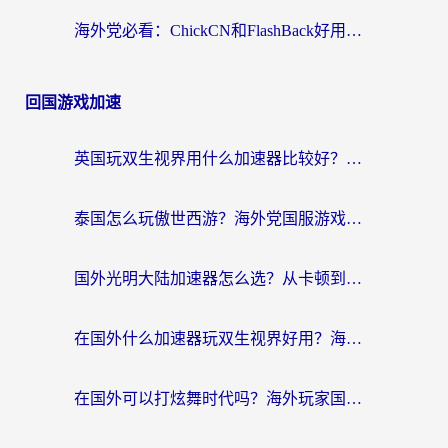
海外党必看：ChickCN和FlashBack好用吗？3招教你选对回国加速器（附云极、HomeCN、斧牛vs艾果对比）
回国游戏加速
英国玩双生视界用什么加速器比较好？海外党亲测有效的国服游戏加速方案
泰国怎么玩傲世西游？海外党国服游戏加速终极攻略（附光明大陆量子特攻实测）
国外光明大陆加速器怎么选？从卡顿到丝滑的终极指南（含德国玩走开外星人墨西哥玩俄罗斯方块技巧）
在国外什么加速器玩双生视界好用？海外党亲测不踩坑的终极指南
在国外可以打炫舞时代吗？海外玩家国服游戏加速全攻略（附实测推荐）