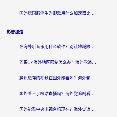
国外玩国服浮生为卿歌用什么加速器比较好？海外党亲测不踩坑指南
影音加速
在海外听音乐用什么软件？别让地域限制断了你的华语歌单
芒果TV海外地区限制怎么办？海外党追剧看片的实用加速器选择指南
腾讯缓存的视频在国外能看吗？海外党追剧看片的终极解决方案
国外看不了咪咕直播吗？海外党追剧看片的加速器选择指南
国外能看中央电视台吗现在？海外党追剧看央视的实用指南