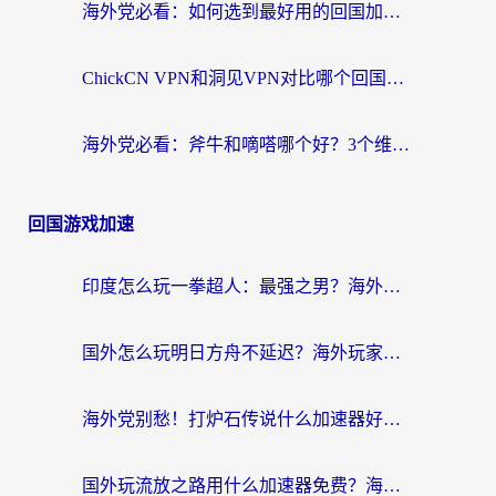
海外党必看：如何选到最好用的回国加速器？从节点到售后的全维度指南
ChickCN VPN和洞见VPN对比哪个回国效果更好？海外党亲测3款加速器+避坑指南
海外党必看：斧牛和嘀嗒哪个好？3个维度教你选对回国加速器
回国游戏加速
印度怎么玩一拳超人：最强之男？海外党国服游戏加速避坑指南
国外怎么玩明日方舟不延迟？海外玩家国服游戏加速终极指南（附DNF梦幻诛仙解决方案）
海外党别愁！打炉石传说什么加速器好用？3个实用技巧解决国服游戏卡顿
国外玩流放之路用什么加速器免费？海外党亲测有效的国服游戏加速指南