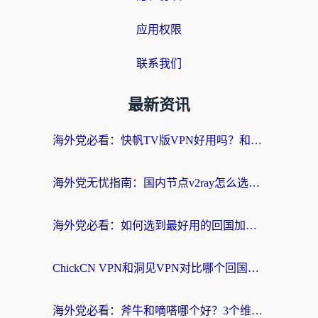
应用权限
联系我们
最新资讯
海外党必看：快帆TV版VPN好用吗？和快游VPN对比哪个回国效果更好？附实用避坑指南
海外党无忧指南：国内节点v2ray怎么选？一键回国VPN+多场景实测帮你避坑
海外党必看：如何选到最好用的回国加速器？从节点到售后的全维度指南
ChickCN VPN和洞见VPN对比哪个回国效果更好？海外党亲测3款加速器+避坑指南
海外党必看：斧牛和嘀嗒哪个好？3个维度教你选对回国加速器