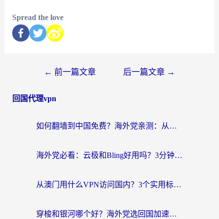
Spread the love
←
前一篇文章
后一篇文章
→
回国代理vpn
如何翻墙到中国免费？海外党亲测：从踩坑到选对加速器的全攻略
海外党必看：云极和Bling好用吗？3分钟教你选对回国加速器
从澳门用什么VPN访问国内？3个实用标准帮你避开坑，无缝刷剧听歌
穿梭和银河哪个好？海外党选回国加速器的避坑指南，附番茄加速器实测体验