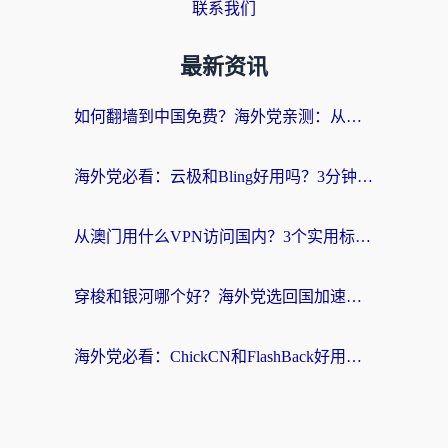
联系我们
最新资讯
如何翻墙到中国免费？海外党亲测：从踩坑到选对加速器的全攻略
海外党必看：云极和Bling好用吗？3分钟教你选对回国加速器
从澳门用什么VPN访问国内？3个实用标准帮你避开坑，无缝刷剧听歌
穿梭和银河哪个好？海外党选回国加速器的避坑指南，附番茄加速器实测体验
海外党必看：ChickCN和FlashBack好用吗？3招教你选对回国加速器（附云极、HomeCN、斧牛vs艾果对比）