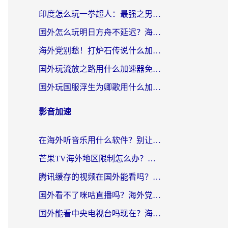
印度怎么玩一拳超人：最强之男？海外党国服游戏加速避坑指南
国外怎么玩明日方舟不延迟？海外玩家国服游戏加速终极指南（附DNF梦幻诛仙解决方案）
海外党别愁！打炉石传说什么加速器好用？3个实用技巧解决国服游戏卡顿
国外玩流放之路用什么加速器免费？海外党亲测有效的国服游戏加速指南
国外玩国服浮生为卿歌用什么加速器比较好？海外党亲测不踩坑指南
影音加速
在海外听音乐用什么软件？别让地域限制断了你的华语歌单
芒果TV海外地区限制怎么办？海外党追剧看片的实用加速器选择指南
腾讯缓存的视频在国外能看吗？海外党追剧看片的终极解决方案
国外看不了咪咕直播吗？海外党追剧看片的加速器选择指南
国外能看中央电视台吗现在？海外党追剧看央视的实用指南