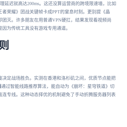
物理延迟就高达200ms。这还没算运营商的跨境限速墙，比如
者荣耀》团战关键帧卡成PPT的窒息时刻。更别提《晶
即团灭。许多朋友在用普通VPN硬扛，结果发现看视频尚
是因为传统工具没有游戏专用通道。
则
接决定战场胜负。实测在香港和洛杉矶之间，优质节点能把
器
通过智能线路推荐算法，能自动为《崩坏：星穹铁道》切
直连专线。这种动态择优的机制避免了手动折腾服务器列表