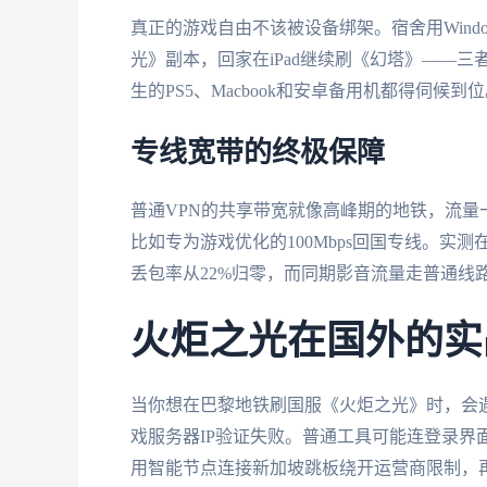
真正的游戏自由不该被设备绑架。宿舍用Windo
光》副本，回家在iPad继续刷《幻塔》——
生的PS5、Macbook和安卓备用机都得伺候到
专线宽带的终极保障
普通VPN的共享带宽就像高峰期的地铁，流
比如专为游戏优化的100Mbps回国专线。实
丢包率从22%归零，而同期影音流量走普通线
火炬之光在国外的实
当你想在巴黎地铁刷国服《火炬之光》时，会遇到
戏服务器IP验证失败。普通工具可能连登录界
用智能节点连接新加坡跳板绕开运营商限制，