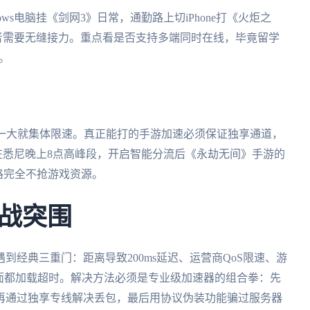
ws电脑挂《剑网3》日常，通勤路上切iPhone打《火炬之
三者需要无缝接力。重点看是否支持多端同时在线，毕竟留学
位。
量一大就集体限速。真正能打的手游加速必须保证独享通道，
测在悉尼晚上8点高峰段，开启智能分流后《永劫无间》手游的
路完全不抢游戏资源。
战突围
经典三重门：距离导致200ms延迟、运营商QoS限速、游
面都加载超时。解决方法必须是专业级加速器的组合拳：先
再通过独享专线解决丢包，最后用协议伪装功能骗过服务器