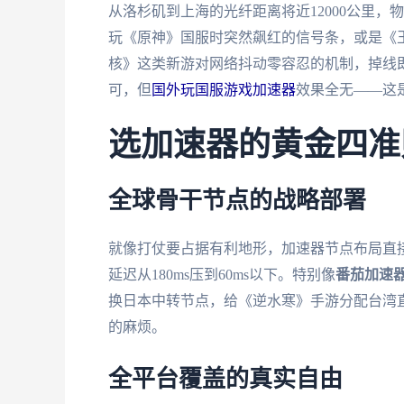
从洛杉矶到上海的光纤距离将近12000公里，
玩《原神》国服时突然飙红的信号条，或是《王
核》这类新游对网络抖动零容忍的机制，掉线
可，但
国外玩国服游戏加速器
效果全无——这
选加速器的黄金四准
全球骨干节点的战略部署
就像打仗要占据有利地形，加速器节点布局直
延迟从180ms压到60ms以下。特别像
番茄加速
换日本中转节点，给《逆水寒》手游分配台湾
的麻烦。
全平台覆盖的真实自由