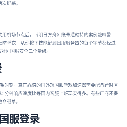
两次屏幕。
共用机场节点后，《明日方舟》账号遭劫持的案例敲响警
上防弹衣，从你按下技能键到国服服务器的每个字节都经过
蛋仔派对》国服安全三个量级。
援
绝望时刻。真正靠谱的国外玩国服游戏加速器需要配备跨时区
队5分钟响应速度比等国内客服上班现实得多。有些厂商还提
救命稻草。
国服登录