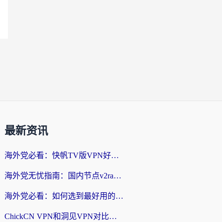
最新资讯
海外党必看：快帆TV版VPN好用吗？和快游VPN对比哪个回国效果更好？附实用避坑指南
海外党无忧指南：国内节点v2ray怎么选？一键回国VPN+多场景实测帮你避坑
海外党必看：如何选到最好用的回国加速器？从节点到售后的全维度指南
ChickCN VPN和洞见VPN对比哪个回国效果更好？海外党亲测3款加速器+避坑指南