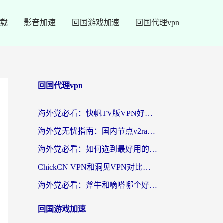
载
影音加速
回国游戏加速
回国代理vpn
回国代理vpn
海外党必看：快帆TV版VPN好用吗？和快游VPN对比哪个回国效果更好？附实用避坑指南
海外党无忧指南：国内节点v2ray怎么选？一键回国VPN+多场景实测帮你避坑
海外党必看：如何选到最好用的回国加速器？从节点到售后的全维度指南
ChickCN VPN和洞见VPN对比哪个回国效果更好？海外党亲测3款加速器+避坑指南
海外党必看：斧牛和嘀嗒哪个好？3个维度教你选对回国加速器
回国游戏加速