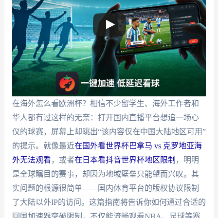
在海外怎么看欧洲杯？相信不少留学生、海外工作者和
华人都有过这样的无奈：打开国内直播平台想追一场心
仪的球赛，屏幕上却跳出“该内容仅在中国大陆地区可用”
的提示。就像最近
在国外看世界杯巴拿马 vs 克罗地亚海
外无法观看
，或者
在日本看抖音世界杯地区限制
，明明
是全球瞩目的赛事，却因为地域壁垒只能望而兴叹。其
实问题的根源很简单——国内体育平台的版权协议限制
了大陆以外IP的访问。这篇指南将告诉你如何通过合适的
回国加速器突破限制，不仅能流畅观看NBA、足球等赛