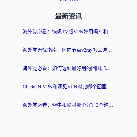
最新资讯
海外党必看：快帆TV版VPN好用吗？和快游VPN对比哪个回国效果更好？附实用避坑指南
海外党无忧指南：国内节点v2ray怎么选？一键回国VPN+多场景实测帮你避坑
海外党必看：如何选到最好用的回国加速器？从节点到售后的全维度指南
ChickCN VPN和洞见VPN对比哪个回国效果更好？海外党亲测3款加速器+避坑指南
海外党必看：斧牛和嘀嗒哪个好？3个维度教你选对回国加速器