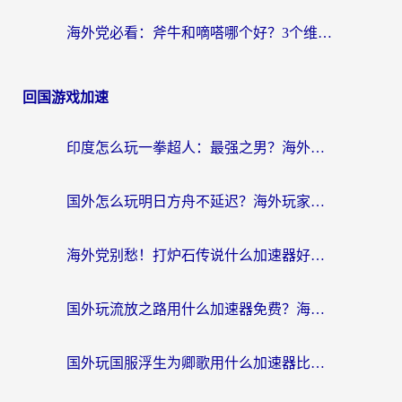
海外党必看：斧牛和嘀嗒哪个好？3个维度教你选对回国加速器
回国游戏加速
印度怎么玩一拳超人：最强之男？海外党国服游戏加速避坑指南
国外怎么玩明日方舟不延迟？海外玩家国服游戏加速终极指南（附DNF梦幻诛仙解决方案）
海外党别愁！打炉石传说什么加速器好用？3个实用技巧解决国服游戏卡顿
国外玩流放之路用什么加速器免费？海外党亲测有效的国服游戏加速指南
国外玩国服浮生为卿歌用什么加速器比较好？海外党亲测不踩坑指南