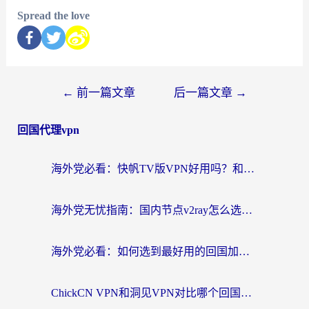
Spread the love
←
前一篇文章
后一篇文章
→
回国代理vpn
海外党必看：快帆TV版VPN好用吗？和快游VPN对比哪个回国效果更好？附实用避坑指南
海外党无忧指南：国内节点v2ray怎么选？一键回国VPN+多场景实测帮你避坑
海外党必看：如何选到最好用的回国加速器？从节点到售后的全维度指南
ChickCN VPN和洞见VPN对比哪个回国效果更好？海外党亲测3款加速器+避坑指南