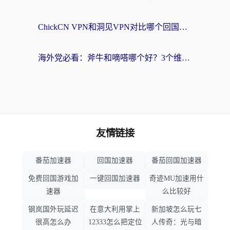
ChickCN VPN和洞见VPN对比哪个回国效果更好？海外党亲测3款加速器+避坑指南
海外党必看：斧牛和嘀嗒哪个好？3个维度教你选对回国加速器
友情链接
番茄加速器
回国加速器
番茄回国加速器
免费回国游戏加
一键回国加速器
奇迹MU加速用什
速器
么比较好
钢岚国外玩延迟
在意大利用掌上
新加坡怎么玩七
很高怎么办
12333怎么把定位
人传奇：光与暗