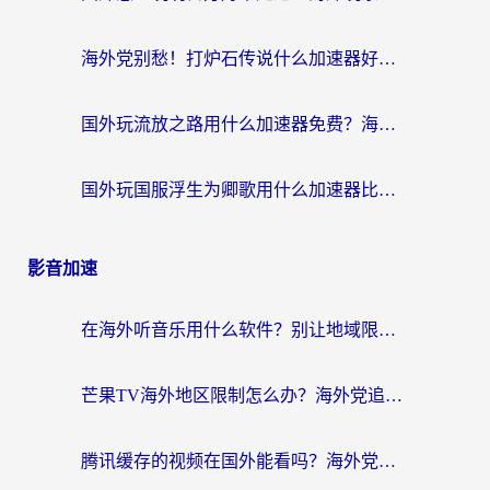
海外党别愁！打炉石传说什么加速器好用？3个实用技巧解决国服游戏卡顿
国外玩流放之路用什么加速器免费？海外党亲测有效的国服游戏加速指南
国外玩国服浮生为卿歌用什么加速器比较好？海外党亲测不踩坑指南
影音加速
在海外听音乐用什么软件？别让地域限制断了你的华语歌单
芒果TV海外地区限制怎么办？海外党追剧看片的实用加速器选择指南
腾讯缓存的视频在国外能看吗？海外党追剧看片的终极解决方案