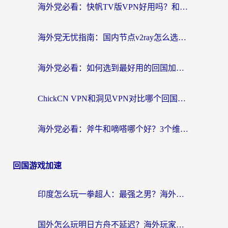
海外党必看：快帆TV版VPN好用吗？和快游VPN对比哪个回国效果更好？附实用避坑指南
海外党无忧指南：国内节点v2ray怎么选？一键回国VPN+多场景实测帮你避坑
海外党必看：如何选到最好用的回国加速器？从节点到售后的全维度指南
ChickCN VPN和洞见VPN对比哪个回国效果更好？海外党亲测3款加速器+避坑指南
海外党必看：斧牛和嘀嗒哪个好？3个维度教你选对回国加速器
回国游戏加速
印度怎么玩一拳超人：最强之男？海外党国服游戏加速避坑指南
国外怎么玩明日方舟不延迟？海外玩家国服游戏加速终极指南（附DNF梦幻诛仙解决方案）