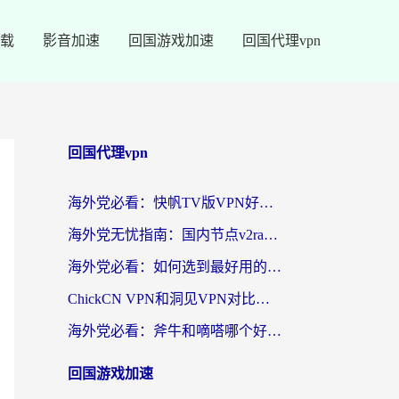
载
影音加速
回国游戏加速
回国代理vpn
回国代理vpn
海外党必看：快帆TV版VPN好用吗？和快游VPN对比哪个回国效果更好？附实用避坑指南
海外党无忧指南：国内节点v2ray怎么选？一键回国VPN+多场景实测帮你避坑
海外党必看：如何选到最好用的回国加速器？从节点到售后的全维度指南
ChickCN VPN和洞见VPN对比哪个回国效果更好？海外党亲测3款加速器+避坑指南
海外党必看：斧牛和嘀嗒哪个好？3个维度教你选对回国加速器
回国游戏加速