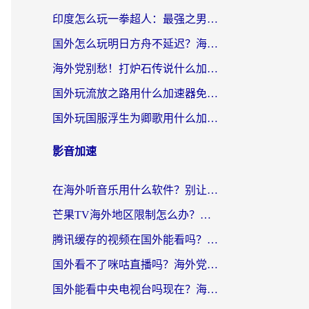
印度怎么玩一拳超人：最强之男？海外党国服游戏加速避坑指南
国外怎么玩明日方舟不延迟？海外玩家国服游戏加速终极指南（附DNF梦幻诛仙解决方案）
海外党别愁！打炉石传说什么加速器好用？3个实用技巧解决国服游戏卡顿
国外玩流放之路用什么加速器免费？海外党亲测有效的国服游戏加速指南
国外玩国服浮生为卿歌用什么加速器比较好？海外党亲测不踩坑指南
影音加速
在海外听音乐用什么软件？别让地域限制断了你的华语歌单
芒果TV海外地区限制怎么办？海外党追剧看片的实用加速器选择指南
腾讯缓存的视频在国外能看吗？海外党追剧看片的终极解决方案
国外看不了咪咕直播吗？海外党追剧看片的加速器选择指南
国外能看中央电视台吗现在？海外党追剧看央视的实用指南