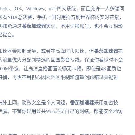
droid、iOS、Windows、mac四大系统，而且允许一人多端同
频看NBA总决赛，手机上同时用抖音刷世界杯的实时花絮，
切都能通过
番茄加速器
实现，不用切换账号，也不会互相影
是福音。
加速器会限制流量，或者在高峰时段限速，但
番茄加速器
提
的流量优先分配到精选的回国影音专线，保证你看球时不会
00M带宽，让高清直播画面流畅无卡顿，即使是4K画质也
直播，再也不用担心因为地区限制和流量问题错过关键进
海外上网，隐私安全是个大问题，
番茄加速器
采用加密技
露。不管你是用公共WiFi还是自己的网络，都能安全地访