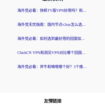
海外党必看：快帆TV版VPN好用吗？和快游VPN对比哪个回国效果更好？附实用避坑指南
海外党无忧指南：国内节点v2ray怎么选？一键回国VPN+多场景实测帮你避坑
海外党必看：如何选到最好用的回国加速器？从节点到售后的全维度指南
ChickCN VPN和洞见VPN对比哪个回国效果更好？海外党亲测3款加速器+避坑指南
海外党必看：斧牛和嘀嗒哪个好？3个维度教你选对回国加速器
友情链接