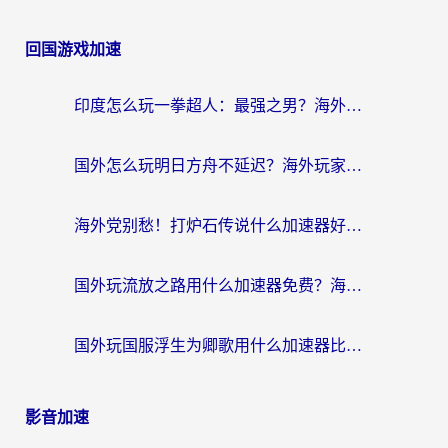
回国游戏加速
印度怎么玩一拳超人：最强之男？海外党国服游戏加速避坑指南
国外怎么玩明日方舟不延迟？海外玩家国服游戏加速终极指南（附DNF梦幻诛仙解决方案）
海外党别愁！打炉石传说什么加速器好用？3个实用技巧解决国服游戏卡顿
国外玩流放之路用什么加速器免费？海外党亲测有效的国服游戏加速指南
国外玩国服浮生为卿歌用什么加速器比较好？海外党亲测不踩坑指南
影音加速