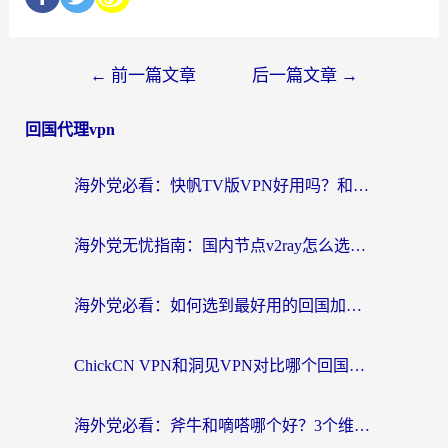
←
前一篇文章
后一篇文章
→
回国代理vpn
海外党必看：快帆TV版VPN好用吗？和快游VPN对比哪个回国效果更好？附实用避坑指南
海外党无忧指南：国内节点v2ray怎么选？一键回国VPN+多场景实测帮你避坑
海外党必看：如何选到最好用的回国加速器？从节点到售后的全维度指南
ChickCN VPN和洞见VPN对比哪个回国效果更好？海外党亲测3款加速器+避坑指南
海外党必看：斧牛和嘀嗒哪个好？3个维度教你选对回国加速器