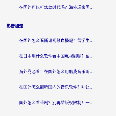
在国外可以打炫舞时代吗？海外玩家国服游戏加速全攻略（附实测推荐）
影音加速
在国外怎么看腾讯视频直播呢？留学生亲测有效的回国加速指南
在日本用什么软件看中国电视剧呢？留学生亲测有效的回国加速方案
海外党必看：在国外怎么用酷我音乐听音乐？告别“地区不支持”的实用指南
在国外怎么能听国内的音乐软件？别让版权限制断了你的“中文歌单”
国外怎么看番剧？别再愁版权限制！一个工具解决所有回国追剧难题