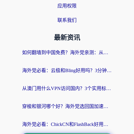
应用权限
联系我们
最新资讯
如何翻墙到中国免费？海外党亲测：从踩坑到选对加速器的全攻略
海外党必看：云极和Bling好用吗？3分钟教你选对回国加速器
从澳门用什么VPN访问国内？3个实用标准帮你避开坑，无缝刷剧听歌
穿梭和银河哪个好？海外党选回国加速器的避坑指南，附番茄加速器实测体验
海外党必看：ChickCN和FlashBack好用吗？3招教你选对回国加速器（附云极、HomeCN、斧牛vs艾果对比）