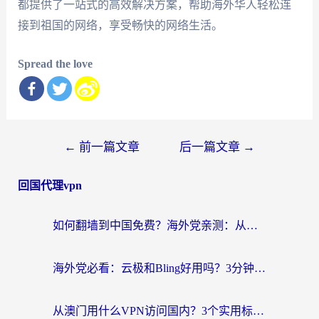
都提供了一站式的高效解决方案，帮助海外华人轻松连
接到祖国的网络，享受畅快的网络生活。
Spread the love
文
←
前一篇文章
后一篇文章
→
章
回国代理vpn
导
航
如何翻墙到中国免费？海外党亲测：从踩坑到选对加速器的全攻略
海外党必看：云极和Bling好用吗？3分钟教你选对回国加速器
从澳门用什么VPN访问国内？3个实用标准帮你避开坑，无缝刷剧听歌