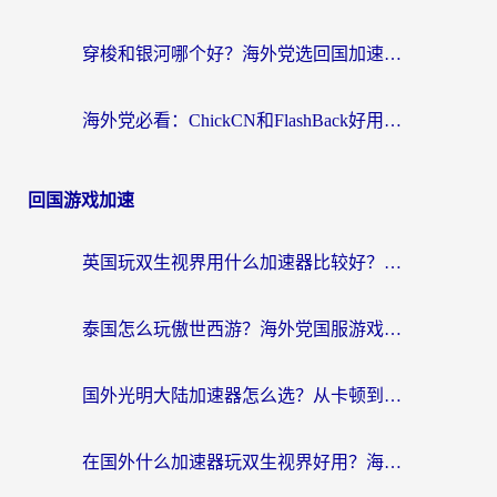
穿梭和银河哪个好？海外党选回国加速器的避坑指南，附番茄加速器实测体验
海外党必看：ChickCN和FlashBack好用吗？3招教你选对回国加速器（附云极、HomeCN、斧牛vs艾果对比）
回国游戏加速
英国玩双生视界用什么加速器比较好？海外党亲测有效的国服游戏加速方案
泰国怎么玩傲世西游？海外党国服游戏加速终极攻略（附光明大陆量子特攻实测）
国外光明大陆加速器怎么选？从卡顿到丝滑的终极指南（含德国玩走开外星人墨西哥玩俄罗斯方块技巧）
在国外什么加速器玩双生视界好用？海外党亲测不踩坑的终极指南