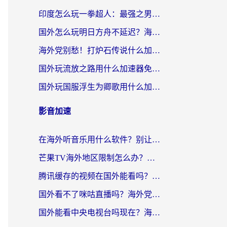
印度怎么玩一拳超人：最强之男？海外党国服游戏加速避坑指南
国外怎么玩明日方舟不延迟？海外玩家国服游戏加速终极指南（附DNF梦幻诛仙解决方案）
海外党别愁！打炉石传说什么加速器好用？3个实用技巧解决国服游戏卡顿
国外玩流放之路用什么加速器免费？海外党亲测有效的国服游戏加速指南
国外玩国服浮生为卿歌用什么加速器比较好？海外党亲测不踩坑指南
影音加速
在海外听音乐用什么软件？别让地域限制断了你的华语歌单
芒果TV海外地区限制怎么办？海外党追剧看片的实用加速器选择指南
腾讯缓存的视频在国外能看吗？海外党追剧看片的终极解决方案
国外看不了咪咕直播吗？海外党追剧看片的加速器选择指南
国外能看中央电视台吗现在？海外党追剧看央视的实用指南