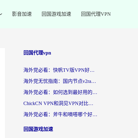
影音加速
回国游戏加速
回国代理VPN
回国代理vpn
海外党必看：快帆TV版VPN好用吗？和快游VPN对比哪个回国效果更好？附实用避坑指南
海外党无忧指南：国内节点v2ray怎么选？一键回国VPN+多场景实测帮你避坑
海外党必看：如何选到最好用的回国加速器？从节点到售后的全维度指南
ChickCN VPN和洞见VPN对比哪个回国效果更好？海外党亲测3款加速器+避坑指南
海外党必看：斧牛和嘀嗒哪个好？3个维度教你选对回国加速器
回国游戏加速