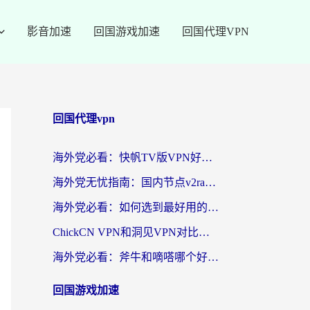
影音加速
回国游戏加速
回国代理VPN
回国代理vpn
海外党必看：快帆TV版VPN好用吗？和快游VPN对比哪个回国效果更好？附实用避坑指南
海外党无忧指南：国内节点v2ray怎么选？一键回国VPN+多场景实测帮你避坑
海外党必看：如何选到最好用的回国加速器？从节点到售后的全维度指南
ChickCN VPN和洞见VPN对比哪个回国效果更好？海外党亲测3款加速器+避坑指南
海外党必看：斧牛和嘀嗒哪个好？3个维度教你选对回国加速器
回国游戏加速