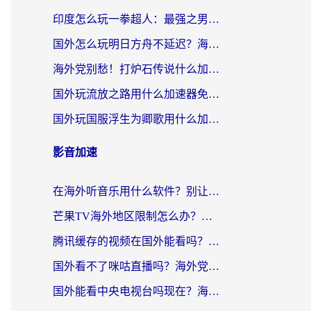
印度怎么玩一拳超人：最强之男？海外党国服游戏加速避坑指南
国外怎么玩明日方舟不延迟？海外玩家国服游戏加速终极指南（附DNF梦幻诛仙解决方案）
海外党别愁！打炉石传说什么加速器好用？3个实用技巧解决国服游戏卡顿
国外玩流放之路用什么加速器免费？海外党亲测有效的国服游戏加速指南
国外玩国服浮生为卿歌用什么加速器比较好？海外党亲测不踩坑指南
影音加速
在海外听音乐用什么软件？别让地域限制断了你的华语歌单
芒果TV海外地区限制怎么办？海外党追剧看片的实用加速器选择指南
腾讯缓存的视频在国外能看吗？海外党追剧看片的终极解决方案
国外看不了咪咕直播吗？海外党追剧看片的加速器选择指南
国外能看中央电视台吗现在？海外党追剧看央视的实用指南