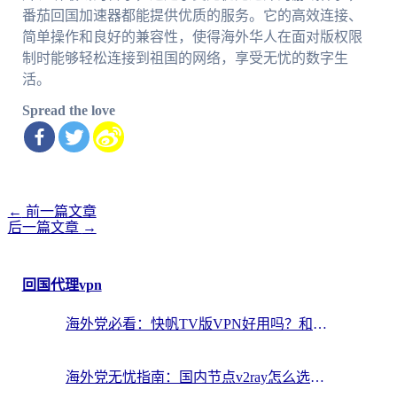
番茄回国加速器都能提供优质的服务。它的高效连接、
简单操作和良好的兼容性，使得海外华人在面对版权限
制时能够轻松连接到祖国的网络，享受无忧的数字生
活。
Spread the love
←
前一篇文章
文
后一篇文章
→
章
导
航
回国代理vpn
海外党必看：快帆TV版VPN好用吗？和快游VPN对比哪个回国效果更好？附实用避坑指南
海外党无忧指南：国内节点v2ray怎么选？一键回国VPN+多场景实测帮你避坑