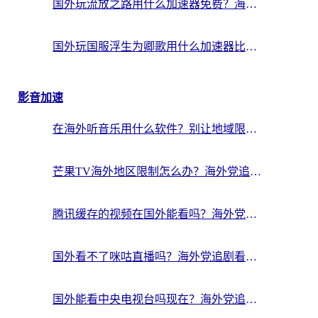
国外玩流放之路用什么加速器免费？海外党亲测有效的国服游戏加速指南
国外玩国服浮生为卿歌用什么加速器比较好？海外党亲测不踩坑指南
影音加速
在海外听音乐用什么软件？别让地域限制断了你的华语歌单
芒果TV海外地区限制怎么办？海外党追剧看片的实用加速器选择指南
腾讯缓存的视频在国外能看吗？海外党追剧看片的终极解决方案
国外看不了咪咕直播吗？海外党追剧看片的加速器选择指南
国外能看中央电视台吗现在？海外党追剧看央视的实用指南