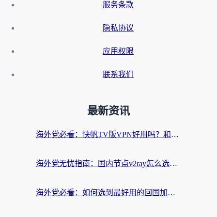
服务条款
隐私协议
应用权限
联系我们
最新资讯
海外党必看：快帆TV版VPN好用吗？和快游VPN对比哪个回国效果更好？附实用避坑指南
海外党无忧指南：国内节点v2ray怎么选？一键回国VPN+多场景实测帮你避坑
海外党必看：如何选到最好用的回国加速器？从节点到售后的全维度指南