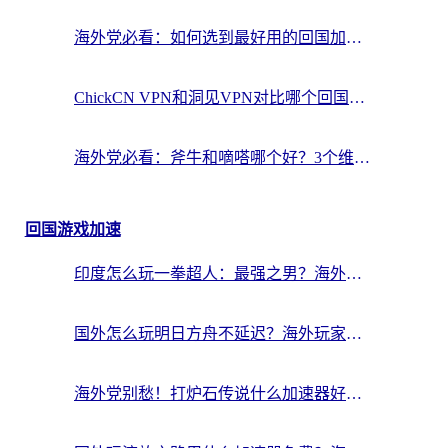
海外党必看：如何选到最好用的回国加速器？从节点到售后的全维度指南
ChickCN VPN和洞见VPN对比哪个回国效果更好？海外党亲测3款加速器+避坑指南
海外党必看：斧牛和嘀嗒哪个好？3个维度教你选对回国加速器
回国游戏加速
印度怎么玩一拳超人：最强之男？海外党国服游戏加速避坑指南
国外怎么玩明日方舟不延迟？海外玩家国服游戏加速终极指南（附DNF梦幻诛仙解决方案）
海外党别愁！打炉石传说什么加速器好用？3个实用技巧解决国服游戏卡顿