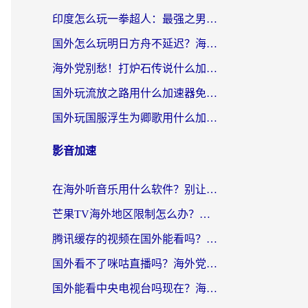
印度怎么玩一拳超人：最强之男？海外党国服游戏加速避坑指南
国外怎么玩明日方舟不延迟？海外玩家国服游戏加速终极指南（附DNF梦幻诛仙解决方案）
海外党别愁！打炉石传说什么加速器好用？3个实用技巧解决国服游戏卡顿
国外玩流放之路用什么加速器免费？海外党亲测有效的国服游戏加速指南
国外玩国服浮生为卿歌用什么加速器比较好？海外党亲测不踩坑指南
影音加速
在海外听音乐用什么软件？别让地域限制断了你的华语歌单
芒果TV海外地区限制怎么办？海外党追剧看片的实用加速器选择指南
腾讯缓存的视频在国外能看吗？海外党追剧看片的终极解决方案
国外看不了咪咕直播吗？海外党追剧看片的加速器选择指南
国外能看中央电视台吗现在？海外党追剧看央视的实用指南