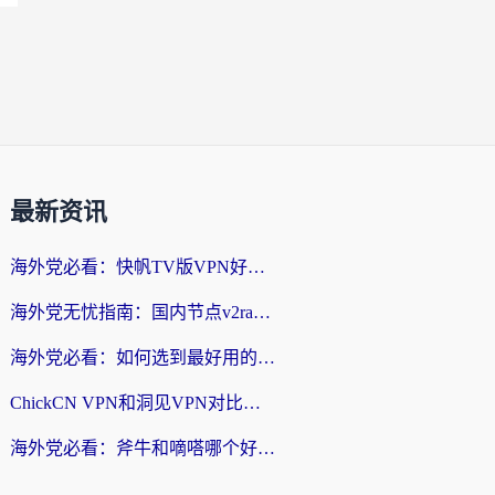
最新资讯
海外党必看：快帆TV版VPN好用吗？和快游VPN对比哪个回国效果更好？附实用避坑指南
海外党无忧指南：国内节点v2ray怎么选？一键回国VPN+多场景实测帮你避坑
海外党必看：如何选到最好用的回国加速器？从节点到售后的全维度指南
ChickCN VPN和洞见VPN对比哪个回国效果更好？海外党亲测3款加速器+避坑指南
海外党必看：斧牛和嘀嗒哪个好？3个维度教你选对回国加速器