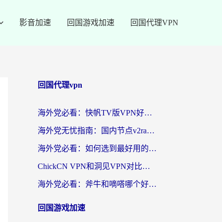
影音加速
回国游戏加速
回国代理VPN
回国代理vpn
海外党必看：快帆TV版VPN好用吗？和快游VPN对比哪个回国效果更好？附实用避坑指南
海外党无忧指南：国内节点v2ray怎么选？一键回国VPN+多场景实测帮你避坑
海外党必看：如何选到最好用的回国加速器？从节点到售后的全维度指南
ChickCN VPN和洞见VPN对比哪个回国效果更好？海外党亲测3款加速器+避坑指南
海外党必看：斧牛和嘀嗒哪个好？3个维度教你选对回国加速器
回国游戏加速