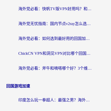
海外党必看：快帆TV版VPN好用吗？和快游VPN对比哪个回国效果更好？附实用避坑指南
海外党无忧指南：国内节点v2ray怎么选？一键回国VPN+多场景实测帮你避坑
海外党必看：如何选到最好用的回国加速器？从节点到售后的全维度指南
ChickCN VPN和洞见VPN对比哪个回国效果更好？海外党亲测3款加速器+避坑指南
海外党必看：斧牛和嘀嗒哪个好？3个维度教你选对回国加速器
回国游戏加速
印度怎么玩一拳超人：最强之男？海外党国服游戏加速避坑指南