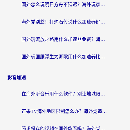
国外怎么玩明日方舟不延迟？海外玩家国服游戏加速终极指南（附DNF梦幻诛仙解决方案）
海外党别愁！打炉石传说什么加速器好用？3个实用技巧解决国服游戏卡顿
国外玩流放之路用什么加速器免费？海外党亲测有效的国服游戏加速指南
国外玩国服浮生为卿歌用什么加速器比较好？海外党亲测不踩坑指南
影音加速
在海外听音乐用什么软件？别让地域限制断了你的华语歌单
芒果TV海外地区限制怎么办？海外党追剧看片的实用加速器选择指南
腾讯缓存的视频在国外能看吗？海外党追剧看片的终极解决方案