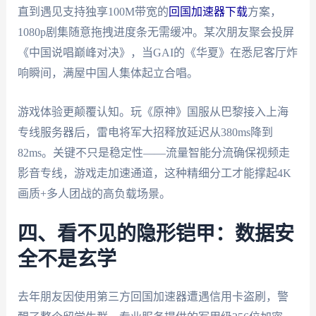
直到遇见支持独享100M带宽的
回国加速器下载
方案，
1080p剧集随意拖拽进度条无需缓冲。某次朋友聚会投屏
《中国说唱巅峰对决》，当GAI的《华夏》在悉尼客厅炸
响瞬间，满屋中国人集体起立合唱。
游戏体验更颠覆认知。玩《原神》国服从巴黎接入上海
专线服务器后，雷电将军大招释放延迟从380ms降到
82ms。关键不只是稳定性——流量智能分流确保视频走
影音专线，游戏走加速通道，这种精细分工才能撑起4K
画质+多人团战的高负载场景。
四、看不见的隐形铠甲：数据安
全不是玄学
去年朋友因使用第三方回国加速器遭遇信用卡盗刷，警