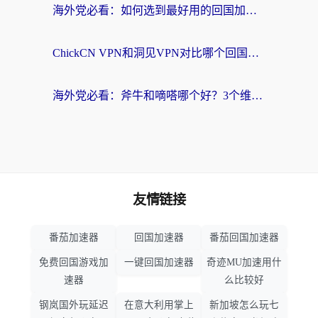
海外党必看：如何选到最好用的回国加速器？从节点到售后的全维度指南
ChickCN VPN和洞见VPN对比哪个回国效果更好？海外党亲测3款加速器+避坑指南
海外党必看：斧牛和嘀嗒哪个好？3个维度教你选对回国加速器
友情链接
番茄加速器
回国加速器
番茄回国加速器
免费回国游戏加
一键回国加速器
奇迹MU加速用什
速器
么比较好
钢岚国外玩延迟
在意大利用掌上
新加坡怎么玩七