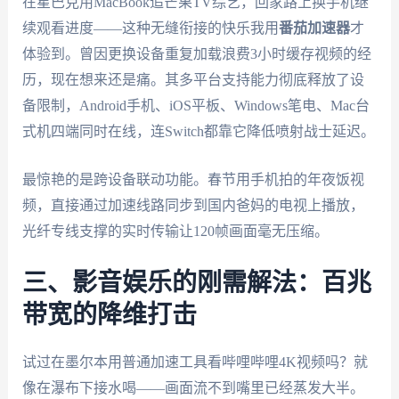
在星巴克用MacBook追芒果TV综艺，回家路上换手机继
续观看进度——这种无缝衔接的快乐我用
番茄加速器
才
体验到。曾因更换设备重复加载浪费3小时缓存视频的经
历，现在想来还是痛。其多平台支持能力彻底释放了设
备限制，Android手机、iOS平板、Windows笔电、Mac台
式机四端同时在线，连Switch都靠它降低喷射战士延迟。
最惊艳的是跨设备联动功能。春节用手机拍的年夜饭视
频，直接通过加速线路同步到国内爸妈的电视上播放，
光纤专线支撑的实时传输让120帧画面毫无压缩。
三、影音娱乐的刚需解法：百兆
带宽的降维打击
试过在墨尔本用普通加速工具看哔哩哔哩4K视频吗？就
像在瀑布下接水喝——画面流不到嘴里已经蒸发大半。