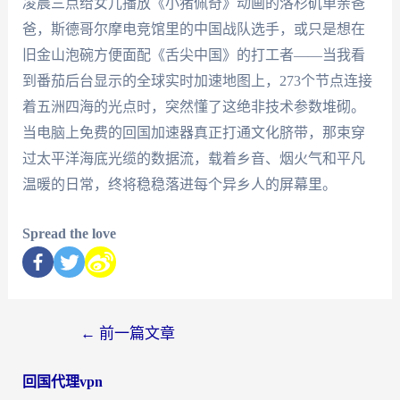
凌晨三点给女儿播放《小猪佩奇》动画的洛杉矶单亲爸
爸，斯德哥尔摩电竞馆里的中国战队选手，或只是想在
旧金山泡碗方便面配《舌尖中国》的打工者——当我看
到番茄后台显示的全球实时加速地图上，273个节点连接
着五洲四海的光点时，突然懂了这绝非技术参数堆砌。
当电脑上免费的回国加速器真正打通文化脐带，那束穿
过太平洋海底光缆的数据流，载着乡音、烟火气和平凡
温暖的日常，终将稳稳落进每个异乡人的屏幕里。
Spread the love
←
前一篇文章
回国代理vpn