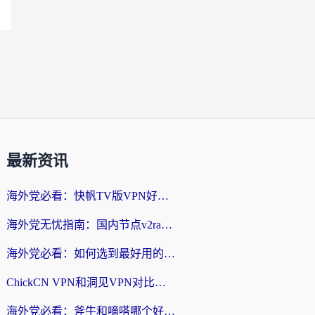
最新资讯
海外党必看：快帆TV版VPN好用吗？和快游VPN对比哪个回国效果更好？附实用避坑指南
海外党无忧指南：国内节点v2ray怎么选？一键回国VPN+多场景实测帮你避坑
海外党必看：如何选到最好用的回国加速器？从节点到售后的全维度指南
ChickCN VPN和洞见VPN对比哪个回国效果更好？海外党亲测3款加速器+避坑指南
海外党必看：斧牛和嘀嗒哪个好？3个维度教你选对回国加速器