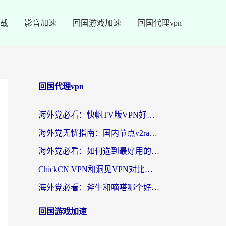
载
影音加速
回国游戏加速
回国代理vpn
回国代理vpn
海外党必看：快帆TV版VPN好用吗？和快游VPN对比哪个回国效果更好？附实用避坑指南
海外党无忧指南：国内节点v2ray怎么选？一键回国VPN+多场景实测帮你避坑
海外党必看：如何选到最好用的回国加速器？从节点到售后的全维度指南
ChickCN VPN和洞见VPN对比哪个回国效果更好？海外党亲测3款加速器+避坑指南
海外党必看：斧牛和嘀嗒哪个好？3个维度教你选对回国加速器
回国游戏加速