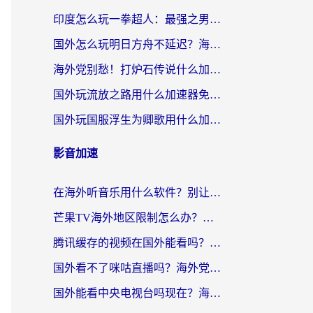
印度怎么玩一拳超人：最强之男？海外党国服游戏加速避坑指南
国外怎么玩明日方舟不延迟？海外玩家国服游戏加速终极指南（附DNF梦幻诛仙解决方案）
海外党别愁！打炉石传说什么加速器好用？3个实用技巧解决国服游戏卡顿
国外玩流放之路用什么加速器免费？海外党亲测有效的国服游戏加速指南
国外玩国服浮生为卿歌用什么加速器比较好？海外党亲测不踩坑指南
影音加速
在海外听音乐用什么软件？别让地域限制断了你的华语歌单
芒果TV海外地区限制怎么办？海外党追剧看片的实用加速器选择指南
腾讯缓存的视频在国外能看吗？海外党追剧看片的终极解决方案
国外看不了咪咕直播吗？海外党追剧看片的加速器选择指南
国外能看中央电视台吗现在？海外党追剧看央视的实用指南