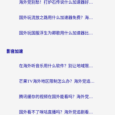
海外党别愁！打炉石传说什么加速器好用？3个实用技巧解决国服游戏卡顿
国外玩流放之路用什么加速器免费？海外党亲测有效的国服游戏加速指南
国外玩国服浮生为卿歌用什么加速器比较好？海外党亲测不踩坑指南
影音加速
在海外听音乐用什么软件？别让地域限制断了你的华语歌单
芒果TV海外地区限制怎么办？海外党追剧看片的实用加速器选择指南
腾讯缓存的视频在国外能看吗？海外党追剧看片的终极解决方案
国外看不了咪咕直播吗？海外党追剧看片的加速器选择指南