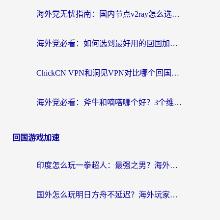
海外党无忧指南：国内节点v2ray怎么选？一键回国VPN+多场景实测帮你避坑
海外党必看：如何选到最好用的回国加速器？从节点到售后的全维度指南
ChickCN VPN和洞见VPN对比哪个回国效果更好？海外党亲测3款加速器+避坑指南
海外党必看：斧牛和嘀嗒哪个好？3个维度教你选对回国加速器
回国游戏加速
印度怎么玩一拳超人：最强之男？海外党国服游戏加速避坑指南
国外怎么玩明日方舟不延迟？海外玩家国服游戏加速终极指南（附DNF梦幻诛仙解决方案）