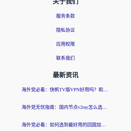
关于我们
服务条款
隐私协议
应用权限
联系我们
最新资讯
海外党必看：快帆TV版VPN好用吗？和快游VPN对比哪个回国效果更好？附实用避坑指南
海外党无忧指南：国内节点v2ray怎么选？一键回国VPN+多场景实测帮你避坑
海外党必看：如何选到最好用的回国加速器？从节点到售后的全维度指南