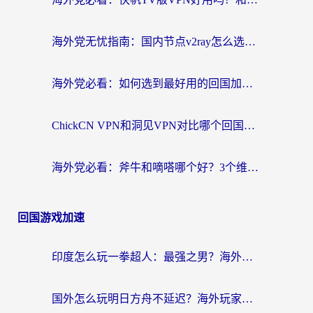
海外党无忧指南：国内节点v2ray怎么选？一键回国VPN+多场景实测帮你避坑
海外党必看：如何选到最好用的回国加速器？从节点到售后的全维度指南
ChickCN VPN和洞见VPN对比哪个回国效果更好？海外党亲测3款加速器+避坑指南
海外党必看：斧牛和嘀嗒哪个好？3个维度教你选对回国加速器
回国游戏加速
印度怎么玩一拳超人：最强之男？海外党国服游戏加速避坑指南
国外怎么玩明日方舟不延迟？海外玩家国服游戏加速终极指南（附DNF梦幻诛仙解决方案）