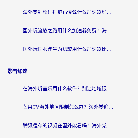
海外党别愁！打炉石传说什么加速器好用？3个实用技巧解决国服游戏卡顿
国外玩流放之路用什么加速器免费？海外党亲测有效的国服游戏加速指南
国外玩国服浮生为卿歌用什么加速器比较好？海外党亲测不踩坑指南
影音加速
在海外听音乐用什么软件？别让地域限制断了你的华语歌单
芒果TV海外地区限制怎么办？海外党追剧看片的实用加速器选择指南
腾讯缓存的视频在国外能看吗？海外党追剧看片的终极解决方案