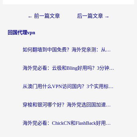
文
←
前一篇文章
后一篇文章
→
章
回国代理vpn
导
航
如何翻墙到中国免费？海外党亲测：从踩坑到选对加速器的全攻略
海外党必看：云极和Bling好用吗？3分钟教你选对回国加速器
从澳门用什么VPN访问国内？3个实用标准帮你避开坑，无缝刷剧听歌
穿梭和银河哪个好？海外党选回国加速器的避坑指南，附番茄加速器实测体验
海外党必看：ChickCN和FlashBack好用吗？3招教你选对回国加速器（附云极、HomeCN、斧牛vs艾果对比）