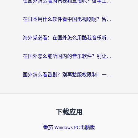
在国外怎么看腾讯视频直播呢？留学生亲测有效的回国加速指南
在日本用什么软件看中国电视剧呢？留学生亲测有效的回国加速方案
海外党必看：在国外怎么用酷我音乐听音乐？告别“地区不支持”的实用指南
在国外怎么能听国内的音乐软件？别让版权限制断了你的“中文歌单”
国外怎么看番剧？别再愁版权限制！一个工具解决所有回国追剧难题
下载应用
番茄 Windows PC电脑版