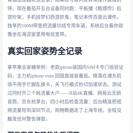
停。现在番茄开五台设备同时跑：平板播《甄嬛传》后
宫吵架，手机挂梦幻西游抓鬼，笔记本传百度云课件。
独享的100M带宽把流量切成专用车道，系统后台看你就
像坐在海淀家里用电信宽带。
真实回家姿势全记录
拿苹果全家桶举例：老款iphone装国内SIM卡专门收验证
码，主力机iphone esim 回国直接装番茄。降落在浦东机
场不用手忙脚乱换卡，关飞行模式秒切加速状态。测试
过同时开三个耗流量大户——B站4K直播、网易云无损
音质、京东抢茅台，四小时后检查流量：后台精准把视
频流量导到深圳节点，购物数据走了上海专线，全程没
触发任何警告弹窗。