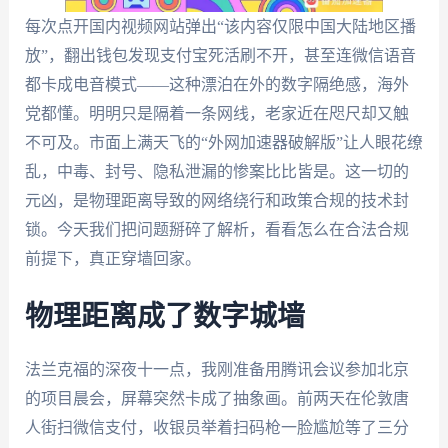
每次点开国内视频网站弹出“该内容仅限中国大陆地区播
放”，翻出钱包发现支付宝死活刷不开，甚至连微信语音
都卡成电音模式——这种漂泊在外的数字隔绝感，海外
党都懂。明明只是隔着一条网线，老家近在咫尺却又触
不可及。市面上满天飞的“外网加速器破解版”让人眼花缭
乱，中毒、封号、隐私泄漏的惨案比比皆是。这一切的
元凶，是物理距离导致的网络绕行和政策合规的技术封
锁。今天我们把问题掰碎了解析，看看怎么在合法合规
前提下，真正穿墙回家。
物理距离成了数字城墙
法兰克福的深夜十一点，我刚准备用腾讯会议参加北京
的项目晨会，屏幕突然卡成了抽象画。前两天在伦敦唐
人街扫微信支付，收银员举着扫码枪一脸尴尬等了三分