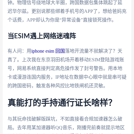
钟。物理信号绕地球大半圈，跨国数据包集体跳起了延
迟华尔兹。更别说那些绑着手机号的APP了，想给爸妈充
个话费，APP却认为你是“异常设备”直接锁死操作。
当ESIM遇上网络迷魂阵
有人问：用
iphone esim 回国
落地开流量不就解决了？天
真了。上次我在东京羽田机场开着移动ESIM登陆游戏账
号，网易系统直接判定高危操作发了封号警告。用本地
卡或漫游连国内服务，IP地址在数据中心眼中就是串可疑
的跨国密码，触发各种风控比地铁闸机还灵敏。
真能打的手持通行证长啥样？
与其玩命找破解版踩坑，不如直接看合规加速器怎么破
局。去年用某加速器听QQ音乐，刚播完前奏就提示地区