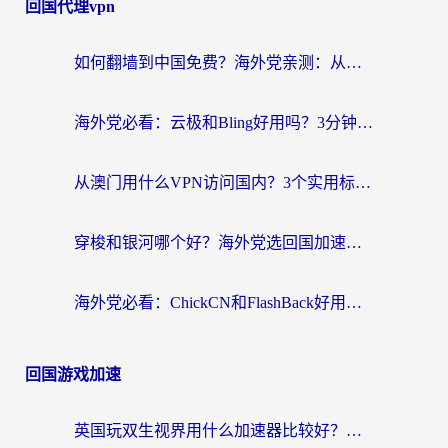
回国代理vpn
如何翻墙到中国免费？海外党亲测：从踩坑到选对加速器的全攻略
海外党必看：云极和Bling好用吗？3分钟教你选对回国加速器
从澳门用什么VPN访问国内？3个实用标准帮你避开坑，无缝刷剧听歌
穿梭和银河哪个好？海外党选回国加速器的避坑指南，附番茄加速器实测体验
海外党必看：ChickCN和FlashBack好用吗？3招教你选对回国加速器（附云极、HomeCN、斧牛vs艾果对比）
回国游戏加速
英国玩双生视界用什么加速器比较好？海外党亲测有效的国服游戏加速方案