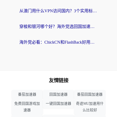
从澳门用什么VPN访问国内？3个实用标准帮你避开坑，无缝刷剧听歌
穿梭和银河哪个好？海外党选回国加速器的避坑指南，附番茄加速器实测体验
海外党必看：ChickCN和FlashBack好用吗？3招教你选对回国加速器（附云极、HomeCN、斧牛vs艾果对比）
友情链接
番茄加速器
回国加速器
番茄回国加速器
免费回国游戏加
一键回国加速器
奇迹MU加速用什
速器
么比较好