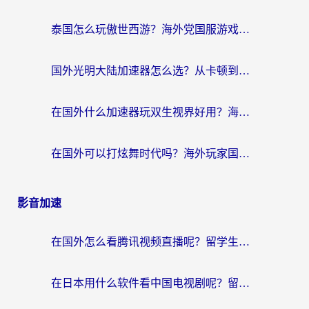
泰国怎么玩傲世西游？海外党国服游戏加速终极攻略（附光明大陆量子特攻实测）
国外光明大陆加速器怎么选？从卡顿到丝滑的终极指南（含德国玩走开外星人墨西哥玩俄罗斯方块技巧）
在国外什么加速器玩双生视界好用？海外党亲测不踩坑的终极指南
在国外可以打炫舞时代吗？海外玩家国服游戏加速全攻略（附实测推荐）
影音加速
在国外怎么看腾讯视频直播呢？留学生亲测有效的回国加速指南
在日本用什么软件看中国电视剧呢？留学生亲测有效的回国加速方案