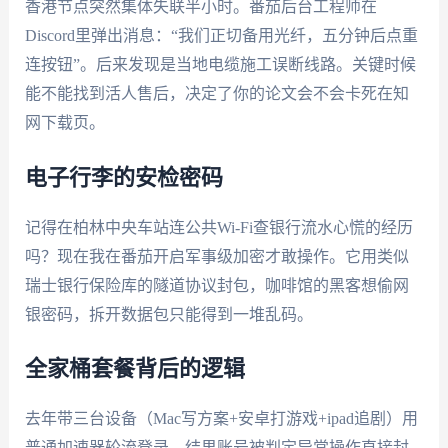
香港节点突然集体失联半小时。番茄后台工程师在
Discord里弹出消息：“我们正切备用光纤，五分钟后点重
连按钮”。后来发现是当地电缆施工误断线路。关键时候
能不能找到活人售后，决定了你的论文会不会卡死在知
网下载页。
电子行李的安检密码
记得在柏林中央车站连公共Wi-Fi查银行流水心慌的经历
吗？现在我在番茄开启军事级加密才敢操作。它用类似
瑞士银行保险库的隧道协议封包，咖啡馆的黑客想偷网
银密码，拆开数据包只能得到一堆乱码。
全家桶套餐背后的逻辑
去年带三台设备（Mac写方案+安卓打游戏+ipad追剧）用
普通加速器轮流登录，结果账号被判定异常操作直接封