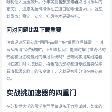
限制让人血压飙升。今年实测
番茄加速器
点播《乐队的
夏天》，进度条丝滑得像在五道口咖啡馆连WIFI。这里
划重点：稳定、安全、扛风控才是硬指标。
问对问题比乱下载重要
油管评论区到处刷“回国vpn哪个好”反而容易踩雷。与其
盲从所谓“免费破解”，不如直接问：能同时解封爱奇艺的
韩剧和浙江税务局的申报系统吗？巴黎同学用某线路看
《狂飙》时卡成默剧，换番茄的影视频道专线后突然能
看清张颂文脸上的法令纹了，这就是智能分流在暗处较
劲。
实战挑加速器的四重门
在苏黎世大学的留学生群里做设备压力测试时，某家的