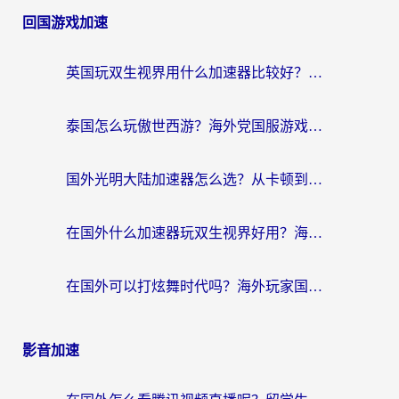
回国游戏加速
英国玩双生视界用什么加速器比较好？海外党亲测有效的国服游戏加速方案
泰国怎么玩傲世西游？海外党国服游戏加速终极攻略（附光明大陆量子特攻实测）
国外光明大陆加速器怎么选？从卡顿到丝滑的终极指南（含德国玩走开外星人墨西哥玩俄罗斯方块技巧）
在国外什么加速器玩双生视界好用？海外党亲测不踩坑的终极指南
在国外可以打炫舞时代吗？海外玩家国服游戏加速全攻略（附实测推荐）
影音加速