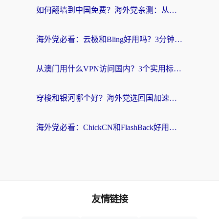
如何翻墙到中国免费？海外党亲测：从踩坑到选对加速器的全攻略
海外党必看：云极和Bling好用吗？3分钟教你选对回国加速器
从澳门用什么VPN访问国内？3个实用标准帮你避开坑，无缝刷剧听歌
穿梭和银河哪个好？海外党选回国加速器的避坑指南，附番茄加速器实测体验
海外党必看：ChickCN和FlashBack好用吗？3招教你选对回国加速器（附云极、HomeCN、斧牛vs艾果对比）
友情链接