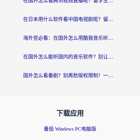
在国外怎么看腾讯视频直播呢？留学生亲测有效的回国加速指南
在日本用什么软件看中国电视剧呢？留学生亲测有效的回国加速方案
海外党必看：在国外怎么用酷我音乐听音乐？告别“地区不支持”的实用指南
在国外怎么能听国内的音乐软件？别让版权限制断了你的“中文歌单”
国外怎么看番剧？别再愁版权限制！一个工具解决所有回国追剧难题
下载应用
番茄 Windows PC电脑版