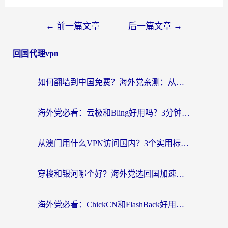
←
前一篇文章
后一篇文章
→
回国代理vpn
如何翻墙到中国免费？海外党亲测：从踩坑到选对加速器的全攻略
海外党必看：云极和Bling好用吗？3分钟教你选对回国加速器
从澳门用什么VPN访问国内？3个实用标准帮你避开坑，无缝刷剧听歌
穿梭和银河哪个好？海外党选回国加速器的避坑指南，附番茄加速器实测体验
海外党必看：ChickCN和FlashBack好用吗？3招教你选对回国加速器（附云极、HomeCN、斧牛vs艾果对比）