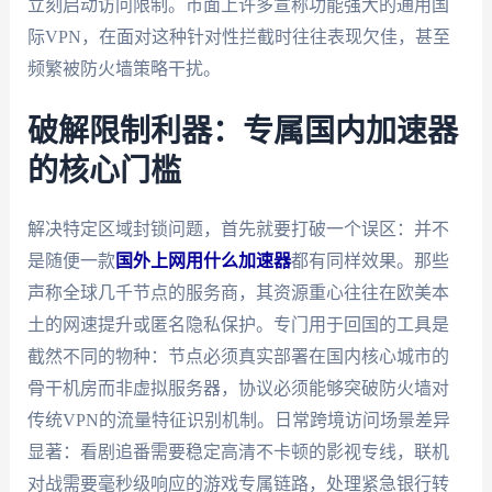
立刻启动访问限制。市面上许多宣称功能强大的通用国
际VPN，在面对这种针对性拦截时往往表现欠佳，甚至
频繁被防火墙策略干扰。
破解限制利器：专属国内加速器
的核心门槛
解决特定区域封锁问题，首先就要打破一个误区：并不
是随便一款
国外上网用什么加速器
都有同样效果。那些
声称全球几千节点的服务商，其资源重心往往在欧美本
土的网速提升或匿名隐私保护。专门用于回国的工具是
截然不同的物种：节点必须真实部署在国内核心城市的
骨干机房而非虚拟服务器，协议必须能够突破防火墙对
传统VPN的流量特征识别机制。日常跨境访问场景差异
显著：看剧追番需要稳定高清不卡顿的影视专线，联机
对战需要毫秒级响应的游戏专属链路，处理紧急银行转