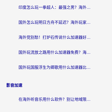
印度怎么玩一拳超人：最强之男？海外党国服游戏加速避坑指南
国外怎么玩明日方舟不延迟？海外玩家国服游戏加速终极指南（附DNF梦幻诛仙解决方案）
海外党别愁！打炉石传说什么加速器好用？3个实用技巧解决国服游戏卡顿
国外玩流放之路用什么加速器免费？海外党亲测有效的国服游戏加速指南
国外玩国服浮生为卿歌用什么加速器比较好？海外党亲测不踩坑指南
影音加速
在海外听音乐用什么软件？别让地域限制断了你的华语歌单