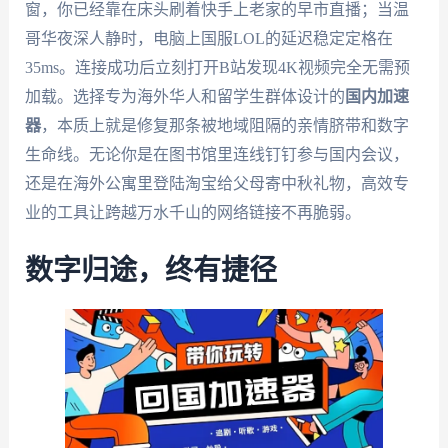
窗，你已经靠在床头刷着快手上老家的早市直播；当温
哥华夜深人静时，电脑上国服LOL的延迟稳定定格在
35ms。连接成功后立刻打开B站发现4K视频完全无需预
加载。选择专为海外华人和留学生群体设计的
国内加速
器
，本质上就是修复那条被地域阻隔的亲情脐带和数字
生命线。无论你是在图书馆里连线钉钉参与国内会议，
还是在海外公寓里登陆淘宝给父母寄中秋礼物，高效专
业的工具让跨越万水千山的网络链接不再脆弱。
数字归途，终有捷径