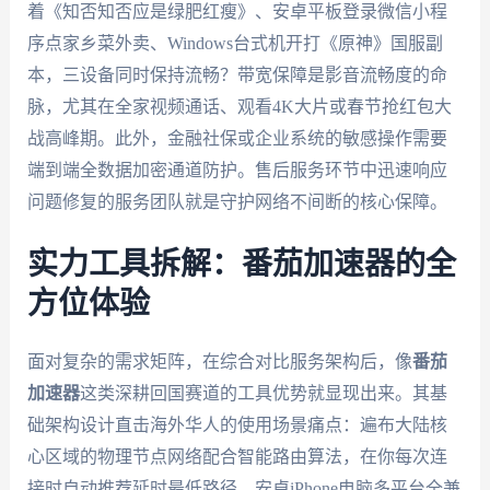
着《知否知否应是绿肥红瘦》、安卓平板登录微信小程
序点家乡菜外卖、Windows台式机开打《原神》国服副
本，三设备同时保持流畅？带宽保障是影音流畅度的命
脉，尤其在全家视频通话、观看4K大片或春节抢红包大
战高峰期。此外，金融社保或企业系统的敏感操作需要
端到端全数据加密通道防护。售后服务环节中迅速响应
问题修复的服务团队就是守护网络不间断的核心保障。
实力工具拆解：番茄加速器的全
方位体验
面对复杂的需求矩阵，在综合对比服务架构后，像
番茄
加速器
这类深耕回国赛道的工具优势就显现出来。其基
础架构设计直击海外华人的使用场景痛点：遍布大陆核
心区域的物理节点网络配合智能路由算法，在你每次连
接时自动推荐延时最低路径。安卓iPhone电脑多平台全兼