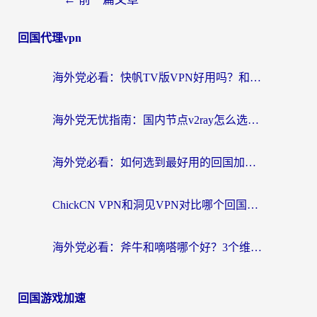
回国代理vpn
海外党必看：快帆TV版VPN好用吗？和快游VPN对比哪个回国效果更好？附实用避坑指南
海外党无忧指南：国内节点v2ray怎么选？一键回国VPN+多场景实测帮你避坑
海外党必看：如何选到最好用的回国加速器？从节点到售后的全维度指南
ChickCN VPN和洞见VPN对比哪个回国效果更好？海外党亲测3款加速器+避坑指南
海外党必看：斧牛和嘀嗒哪个好？3个维度教你选对回国加速器
回国游戏加速