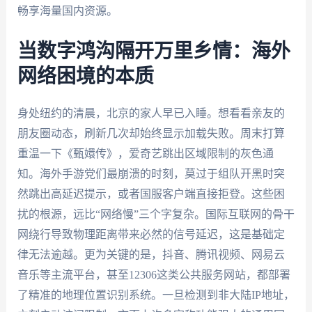
畅享海量国内资源。
当数字鸿沟隔开万里乡情：海外
网络困境的本质
身处纽约的清晨，北京的家人早已入睡。想看看亲友的
朋友圈动态，刷新几次却始终显示加载失败。周末打算
重温一下《甄嬛传》，爱奇艺跳出区域限制的灰色通
知。海外手游党们最崩溃的时刻，莫过于组队开黑时突
然跳出高延迟提示，或者国服客户端直接拒登。这些困
扰的根源，远比“网络慢”三个字复杂。国际互联网的骨干
网绕行导致物理距离带来必然的信号延迟，这是基础定
律无法逾越。更为关键的是，抖音、腾讯视频、网易云
音乐等主流平台，甚至12306这类公共服务网站，都部署
了精准的地理位置识别系统。一旦检测到非大陆IP地址，