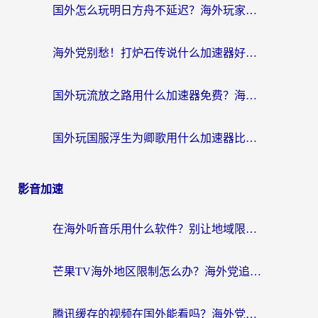
国外怎么玩明日方舟不延迟？海外玩家国服游戏加速终极指南（附DNF梦幻诛仙解决方案）
海外党别愁！打炉石传说什么加速器好用？3个实用技巧解决国服游戏卡顿
国外玩流放之路用什么加速器免费？海外党亲测有效的国服游戏加速指南
国外玩国服浮生为卿歌用什么加速器比较好？海外党亲测不踩坑指南
影音加速
在海外听音乐用什么软件？别让地域限制断了你的华语歌单
芒果TV海外地区限制怎么办？海外党追剧看片的实用加速器选择指南
腾讯缓存的视频在国外能看吗？海外党追剧看片的终极解决方案