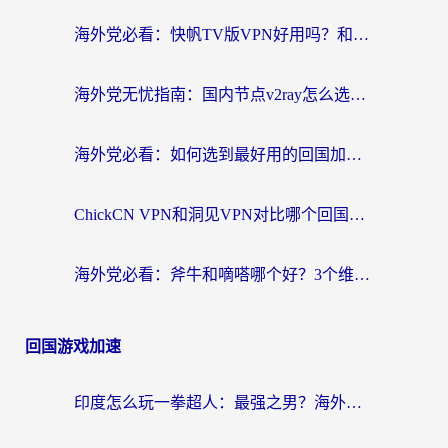
海外党必看：快帆TV版VPN好用吗？和快游VPN对比哪个回国效果更好？附实用避坑指南
海外党无忧指南：国内节点v2ray怎么选？一键回国VPN+多场景实测帮你避坑
海外党必看：如何选到最好用的回国加速器？从节点到售后的全维度指南
ChickCN VPN和洞见VPN对比哪个回国效果更好？海外党亲测3款加速器+避坑指南
海外党必看：斧牛和嘀嗒哪个好？3个维度教你选对回国加速器
回国游戏加速
印度怎么玩一拳超人：最强之男？海外党国服游戏加速避坑指南